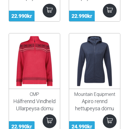
22.990kr
22.990kr
CMP
Mountain Equipment
Hálfrennd Vindheld
Apiro rennd
Ullarpeysa dömu
hettupeysa dömu
22.990kr
24.990kr