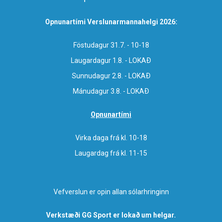
Opnunartími Verslunarmannahelgi 2026:
Föstudagur 31.7. - 10-18
Laugardagur 1.8. - LOKAÐ
Sunnudagur 2.8. - LOKAÐ
Mánudagur 3.8. - LOKAÐ
Opnunartími
Virka daga frá kl. 10-18
Laugardag frá kl. 11-15
Vefverslun er opin allan sólarhringinn
Verkstæði GG Sport er lokað um helgar.