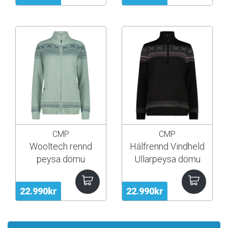
CMP
CMP
Wooltech rennd
Hálfrennd Vindheld
peysa dömu
Ullarpeysa dömu
22.990kr
22.990kr