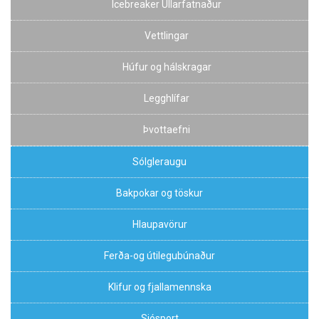
Icebreaker Ullarfatnaður
Vettlingar
Húfur og hálskragar
Legghlífar
Þvottaefni
Sólgleraugu
Bakpokar og töskur
Hlaupavörur
Ferða-og útilegubúnaður
Klifur og fjallamennska
Sjósport