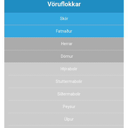
Vöruflokkar
Skór
Fatnaður
Herrar
Dömur
Hlýrabolir
Stuttermabolir
Síðermabolir
Peysur
Úlpur