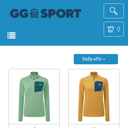
0
Raða eftir