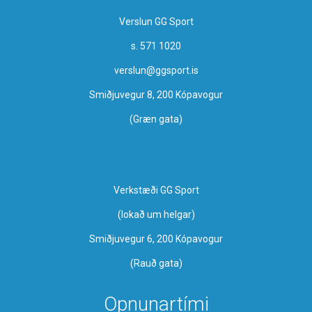
Verslun GG Sport
s. 571 1020
verslun@ggsport.is
Smiðjuvegur 8, 200 Kópavogur
(Græn gata)
Verkstæði GG Sport
​(lokað um helgar)
Smiðjuvegur 6, 200 Kópavogur
(Rauð gata)
Opnunartími