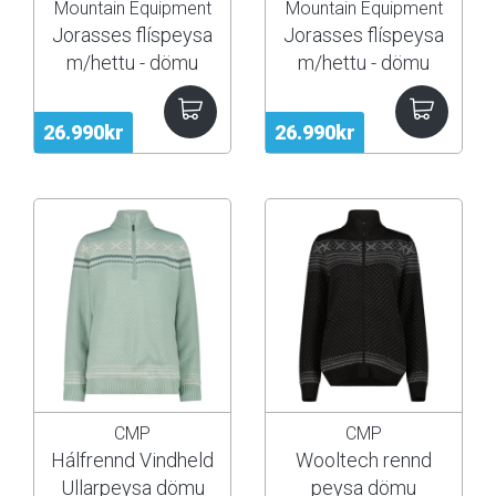
Mountain Equipment
Mountain Equipment
Jorasses flíspeysa
Jorasses flíspeysa
m/hettu - dömu
m/hettu - dömu
26.990kr
26.990kr
CMP
CMP
Hálfrennd Vindheld
Wooltech rennd
Ullarpeysa dömu
peysa dömu