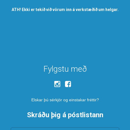
ATH! Ekki er tekið við vörum inn á verkstæðið um helgar.
Fylgstu með
Elskar þú sérkjör og einstakar fréttir?
Skráðu þig á póstlistann