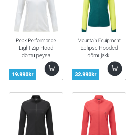
Peak Performance
Mountain Equipment
Light Zip Hood
Eclipse Hooded
dömu peysa
dömujakki
19.990kr
32.990kr