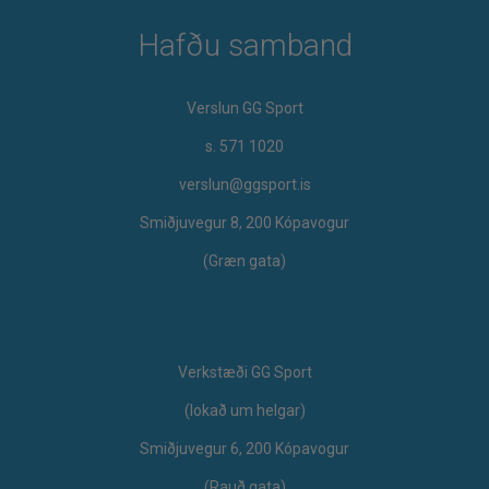
Hafðu samband
Verslun GG Sport
s. 571 1020
verslun@ggsport.is
Smiðjuvegur 8, 200 Kópavogur
(Græn gata)
Verkstæði GG Sport
​(lokað um helgar)
Smiðjuvegur 6, 200 Kópavogur
(Rauð gata)