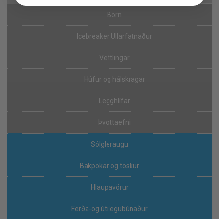
Börn
Icebreaker Ullarfatnaður
Vettlingar
Húfur og hálskragar
Legghlífar
Þvottaefni
Sólgleraugu
Bakpokar og töskur
Hlaupavörur
Ferða-og útilegubúnaður