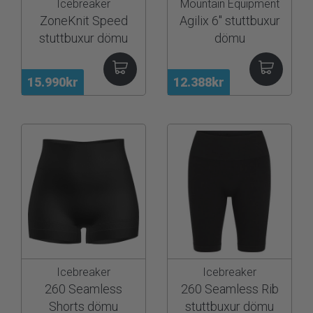
Icebreaker
Mountain Equipment
ZoneKnit Speed
Agilix 6" stuttbuxur
stuttbuxur dömu
dömu
15.990kr
12.388kr
Icebreaker
Icebreaker
260 Seamless
260 Seamless Rib
Shorts dömu
stuttbuxur dömu