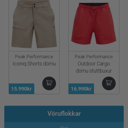
Peak Performance
Peak Performance
Iconiq Shorts dömu
Outdoor Cargo
dömu stuttbuxur
15.990kr
16.990kr
Vöruflokkar
Skór