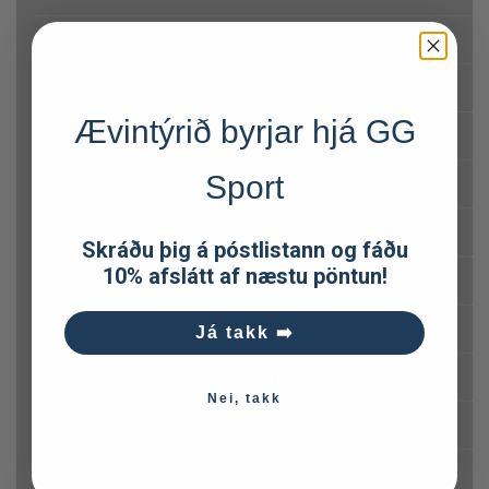
Vesti
Buxur
Ævintýrið byrjar hjá GG
Skelbuxur dömu
Sport
Buxur
Stuttbuxur
Skráðu þig á póstlistann og fáðu
10% afslátt af næstu pöntun!
Leggings
Sokkar
Já takk ➡️
Pils og kjólar
Nei, takk
Skíðafatnaður
Gönguskíðafatnaður