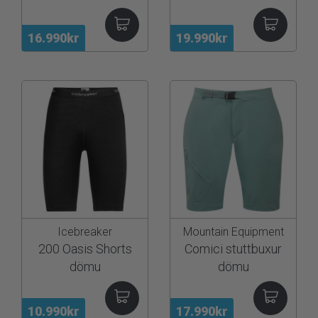
16.990kr
19.990kr
Icebreaker
Mountain Equipment
200 Oasis Shorts
Comici stuttbuxur
dömu
dömu
10.990kr
17.990kr