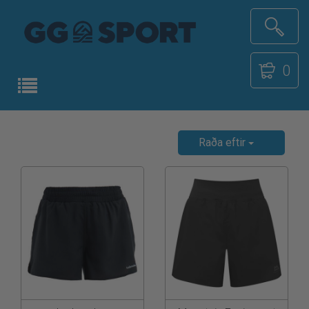
0
Raða eftir