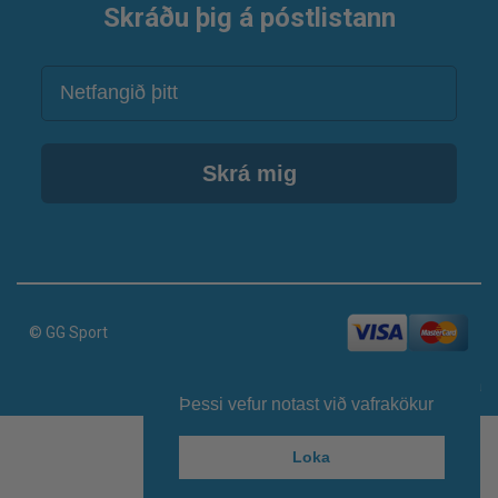
Skráðu þig á póstlistann
Netfang
Skrá mig
© GG Sport
Keyrir á vefumsjónarkerfi Smartmedia
Þessi vefur notast við vafrakökur
Loka