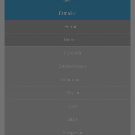
Fatnaður
Herrar
Dömur
Hlýrabolir
Stuttermabolir
Síðermabolir
Peysur
Úlpur
Jakkar
Skeljakkar