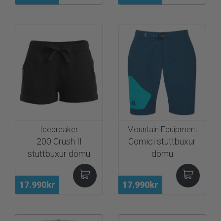
Icebreaker
Mountain Equipment
200 Crush II
Comici stuttbuxur
stuttbuxur dömu
dömu
17.990kr
17.990kr