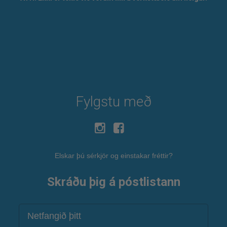
Fylgstu með
Elskar þú sérkjör og einstakar fréttir?
Skráðu þig á póstlistann
Netfang