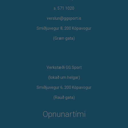
s. 571 1020
verslun@ggsport.is
Smiðjuvegur 8, 200 Kópavogur
(Græn gata)
Verkstæði GG Sport
​(lokað um helgar)
Smiðjuvegur 6, 200 Kópavogur
(Rauð gata)
Opnunartími