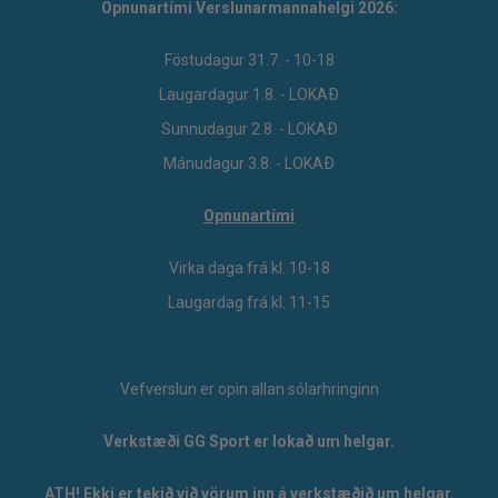
Opnunartími Verslunarmannahelgi 2026:
Föstudagur 31.7. - 10-18
Laugardagur 1.8. - LOKAÐ
Sunnudagur 2.8. - LOKAÐ
Mánudagur 3.8. - LOKAÐ
Opnunartími
Virka daga frá kl. 10-18
Laugardag frá kl. 11-15
Vefverslun er opin allan sólarhringinn
Verkstæði GG Sport er lokað um helgar.
ATH! Ekki er tekið við vörum inn á verkstæðið um helgar.