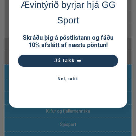
Ævintýrið byrjar hjá GG
P001
P002
Sport
P003
Skráðu þig á póstlistann og fáðu
10% afslátt af næstu pöntun!
Linsur
Aukahlutir fyrir sólgleraugu
Já takk ➡️
Bakpokar og töskur
Nei, takk
Hlaupavörur
Ferða-og útilegubúnaður
Klifur og fjallamennska
Sjósport