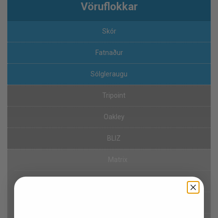
Vöruflokkar
Skór
Fatnaður
Sólgleraugu
Tripoint
Oakley
BLIZ
Matrix
Hero
Fusion