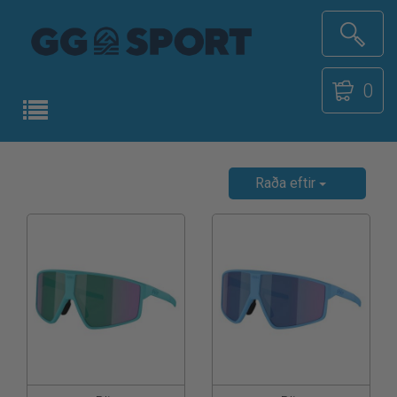
0
Raða eftir