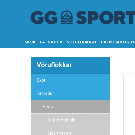
SKÓR
FATNAÐUR
SÓLGLERAUGU
BAKPOKAR OG T
Vöruflokkar
Skór
Fatnaður
Herrar
Stuttermabolir
Síðermabolir