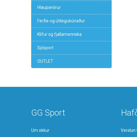
Hlaupavörur
Ferða-og útilegubúnaður
Klifur og fjallamennska
Sjósport
OUTLET
GG Sport
Haf
Um okkur
Verslun 