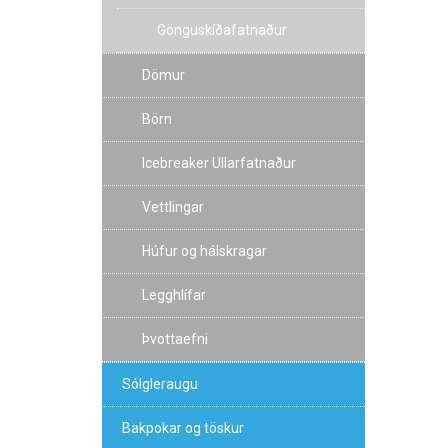
Gönguskíðafatnaður
Dömur
Börn
Icebreaker Ullarfatnaður
Vettlingar
Húfur og hálskragar
Legghlífar
Þvottaefni
Sólgleraugu
Bakpokar og töskur