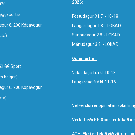
2026:
020
@ggsport.is
Föstudagur 31.7. - 10-18
egur 8, 200 Kópavogur
Laugardagur 1.8. - LOKAÐ
Sunnudagur 2.8. - LOKAÐ
ata)
Mánudagur 3.8. - LOKAÐ
Opnunartími
ði GG Sport
Virka daga frá kl. 10-18
um helgar)
Laugardag frá kl. 11-15
egur 6, 200 Kópavogur
ata)
Vefverslun er opin allan sólarhrin
Verkstæði GG Sport er lokað um
ATH! Ekki er tekið við vörum inn