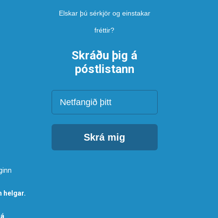
Elskar þú sérkjör og einstakar
fréttir?
Skráðu þig á
póstlistann
Netfang
Skrá mig
ginn
 helgar.
 á