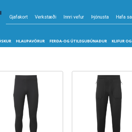
Gjafakort
Verkstæði
Innri vefur
Þjónusta
Hafa s
ÖSKUR
HLAUPAVÖRUR
FERÐA-OG ÚTILEGUBÚNAÐUR
KLIFUR O