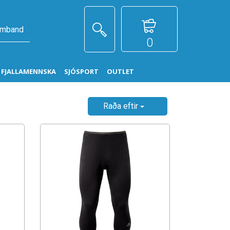
amband
0
G FJALLAMENNSKA
SJÓSPORT
OUTLET
Raða eftir