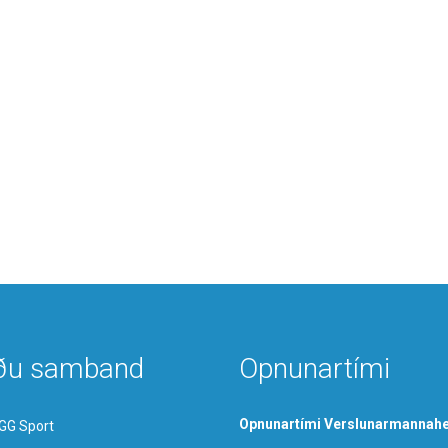
ðu samband
Opnunartími
Opnunartími Verslunarmannahe
GG Sport