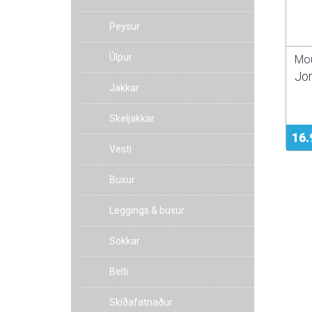
Peysur
Úlpur
Mou
Jor
Jakkar
Skeljakkar
16.
Vesti
Buxur
Leggings & buxur
Sokkar
Belti
Skíðafatnaður