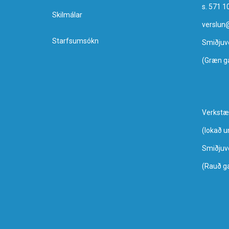
s. 571 1
Skilmálar
verslun
Starfsumsókn
Smiðjuv
(Græn g
Verkstæ
​(lokað 
Smiðjuv
(Rauð g