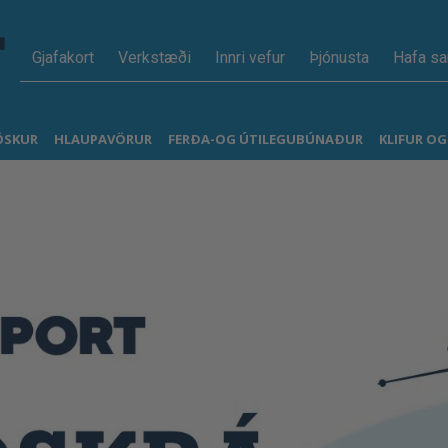
Gjafakort
Verkstæði
Innri vefur
Þjónusta
Hafa s
ÖSKUR
HLAUPAVÖRUR
FERÐA-OG ÚTILEGUBÚNAÐUR
KLIFUR O