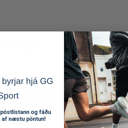
 byrjar hjá GG
Sport
 póstlistann og fáðu
t af næstu pöntun!