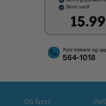
GG Sport
Haf