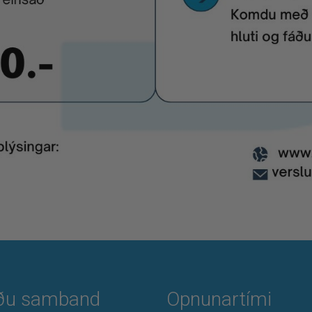
ðu samband
Opnunartími