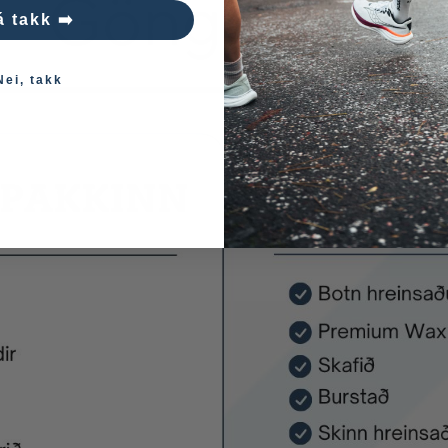
á takk ➡️
Nei, takk