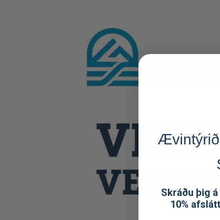
Ævintýrið
Skráðu þig á
10% afslát