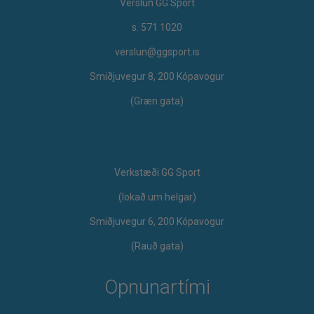
Verslun GG Sport
s. 571 1020
verslun@ggsport.is
Smiðjuvegur 8, 200 Kópavogur
(Græn gata)
Verkstæði GG Sport
​(lokað um helgar)
Smiðjuvegur 6, 200 Kópavogur
(Rauð gata)
Opnunartími