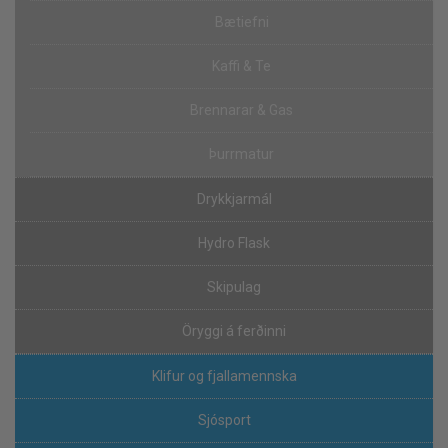
Bætiefni
Kaffi & Te
Brennarar & Gas
Þurrmatur
Drykkjarmál
Hydro Flask
Skipulag
Öryggi á ferðinni
Klifur og fjallamennska
Sjósport