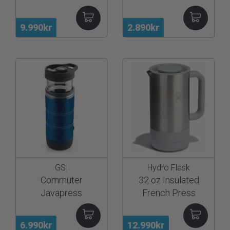
9.990kr
2.890kr
GSI
Hydro Flask
Commuter
32 oz Insulated
Javapress
French Press
6.990kr
12.990kr