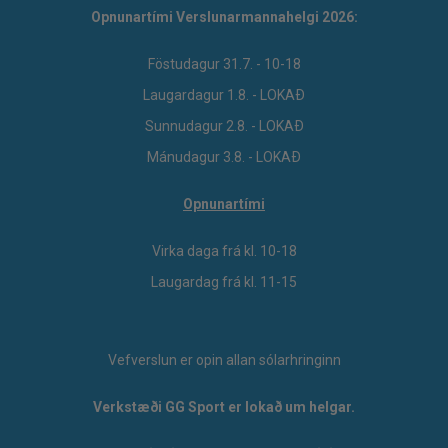
Opnunartími Verslunarmannahelgi 2026:
Föstudagur 31.7. - 10-18
Laugardagur 1.8. - LOKAÐ
Sunnudagur 2.8. - LOKAÐ
Mánudagur 3.8. - LOKAÐ
Opnunartími
Virka daga frá kl. 10-18
Laugardag frá kl. 11-15
Vefverslun er opin allan sólarhringinn
Verkstæði GG Sport er lokað um helgar.