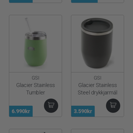
GSI
GSI
Glacier Stainless
Glacier Stainless
Tumbler
Steel drykkjarmál
6.990kr
3.590kr