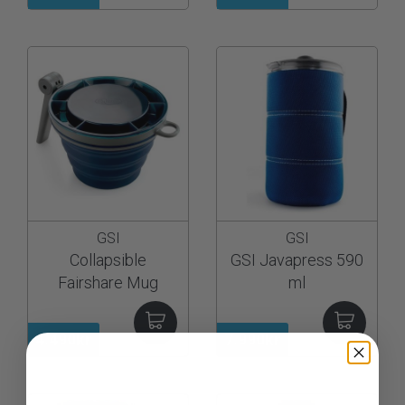
GSI
GSI
Collapsible
GSI Javapress 590
Fairshare Mug
ml
4.490kr
7.990kr