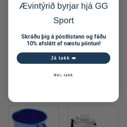
Ævintýrið byrjar hjá GG
Sport
Skráðu þig á póstlistann og fáðu
10% afslátt af næstu pöntun!
Já takk ➡️
GSI Bugaboo Bolli
Extreme Vacuum
Bottle
Nei, takk
2.890kr
11.990kr