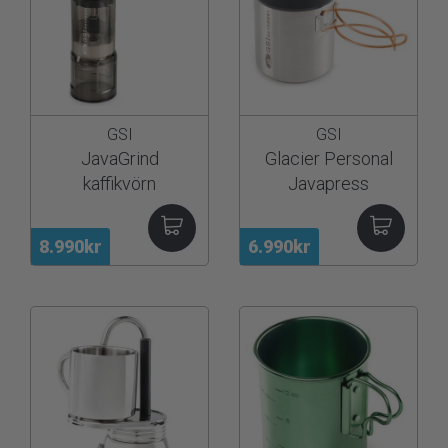
GSI
GSI
JavaGrind
Glacier Personal
kaffikvörn
Javapress
8.990kr
6.990kr