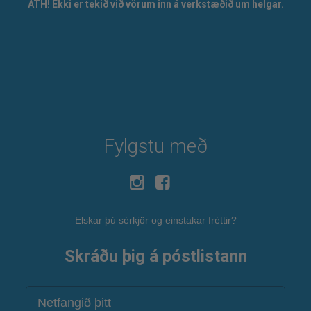
ATH! Ekki er tekið við vörum inn á verkstæðið um helgar.
Fylgstu með
Elskar þú sérkjör og einstakar fréttir?
Skráðu þig á póstlistann
Netfang