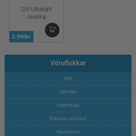
GSI Ultralight
Javadrip
2.990kr
Vöruflokkar
Skór
Fatnaður
Sólgleraugu
Bakpokar og töskur
Hlaupavörur