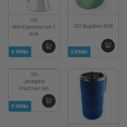
GSI
GSI Bugaboo Bolli
Mini Espresso set 1
bolli
9.990kr
2.890kr
GSI
Javagrind
PourOver Set
9.990kr