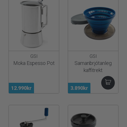
GSI
GSI
Moka Espesso Pot
Samanbrjótanleg
kaffitrekt
12.990kr
3.890kr