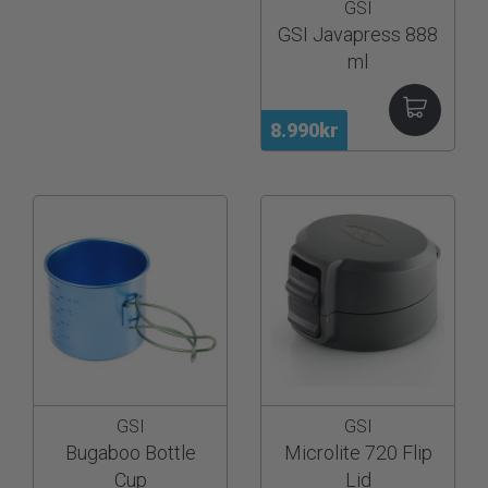
GSI
GSI Javapress 888
ml
8.990kr
GSI
GSI
Bugaboo Bottle
Microlite 720 Flip
Cup
Lid