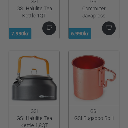
GSI
GSI
GSI Halulite Tea
Commuter
Kettle 1QT
Javapress
7.990kr
6.990kr
GSI
GSI
GSI Halulite Tea
GSI Bugaboo Bolli
Kettle 1,8QT