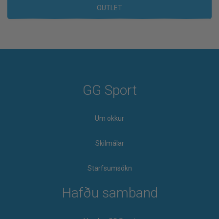
OUTLET
GG Sport
Um okkur
Skilmálar
Starfsumsókn
Hafðu samband