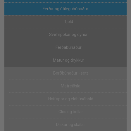
Ferða-og útilegubúnaður
Tjöld
Svefnpokar og dýnur
Ferðabúnaður
Matur og drykkur
Borðbúnaður - sett
Matreiðsla
Hnífapör og eldhúsáhöld
Glös og bollar
Diskar og skálar