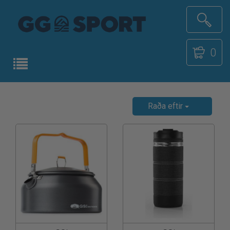
0
Raða eftir