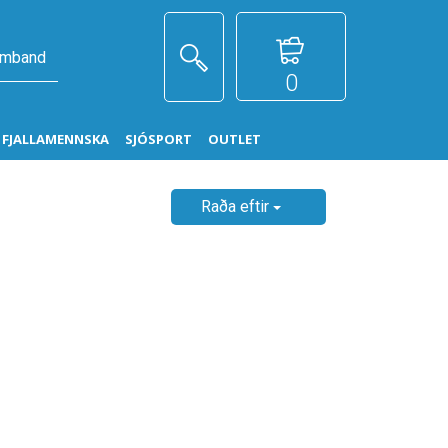
amband
0
G FJALLAMENNSKA
SJÓSPORT
OUTLET
Raða eftir