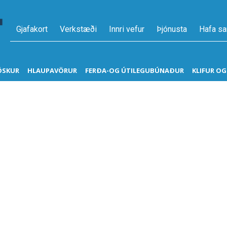
Gjafakort
Verkstæði
Innri vefur
Þjónusta
Hafa s
ÖSKUR
HLAUPAVÖRUR
FERÐA-OG ÚTILEGUBÚNAÐUR
KLIFUR O