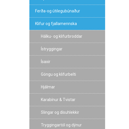
Ferða-og útilegubúnaður
Klifur og fjallamennska
Hálku- og klifurbroddar
Ístryggingar
Ísaxir
Göngu og klifurbelti
Hjálmar
Karabínur & Tvistar
Slingar og dísuhlekkir
Tryggingartól og dýnur