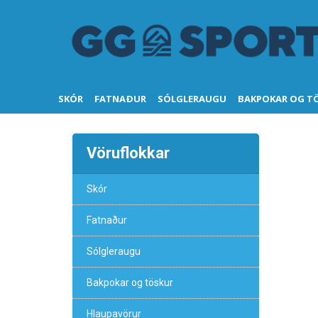
SKÓR
FATNAÐUR
SÓLGLERAUGU
BAKPOKAR OG T
Vöruflokkar
Skór
Fatnaður
Sólgleraugu
Bakpokar og töskur
Hlaupavörur