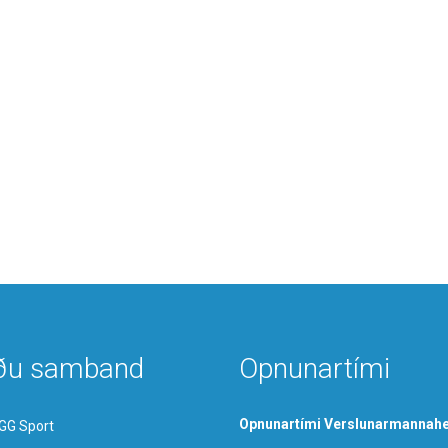
ðu samband
Opnunartími
Opnunartími Verslunarmannahe
GG Sport