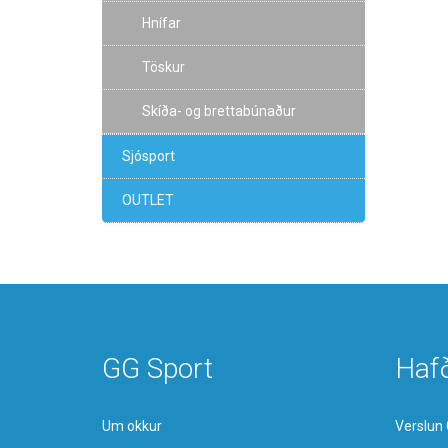
Hnífar
Töskur
Skíða- og brettabúnaður
Sjósport
OUTLET
GG Sport
Haf
Um okkur
Verslun 