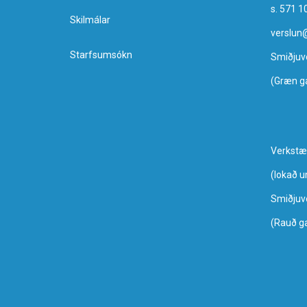
s. 571 1
Skilmálar
verslun
Starfsumsókn
Smiðjuv
(Græn g
Verkstæ
​(lokað 
Smiðjuv
(Rauð g