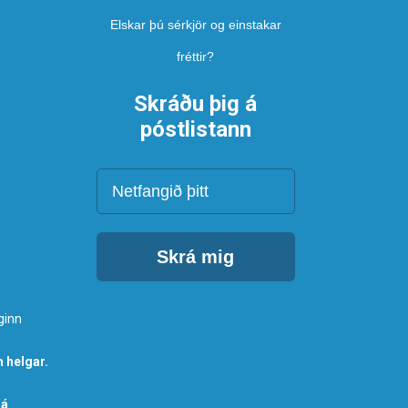
Elskar þú sérkjör og einstakar
fréttir?
Skráðu þig á
póstlistann
Netfang
Skrá mig
ginn
 helgar.
 á