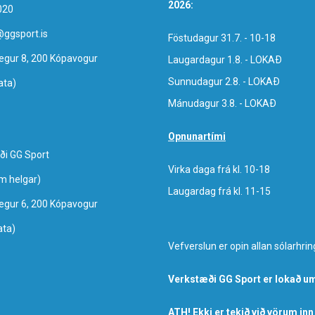
2026:
020
@ggsport.is
Föstudagur 31.7. - 10-18
egur 8, 200 Kópavogur
Laugardagur 1.8. - LOKAÐ
Sunnudagur 2.8. - LOKAÐ
ata)
Mánudagur 3.8. - LOKAÐ
Opnunartími
ði GG Sport
Virka daga frá kl. 10-18
um helgar)
Laugardag frá kl. 11-15
egur 6, 200 Kópavogur
ata)
Vefverslun er opin allan sólarhrin
Verkstæði GG Sport er lokað um
ATH! Ekki er tekið við vörum inn