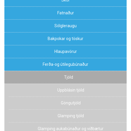
Fatnaður
Sólgleraugu
Bakpokar og töskur
Hlaupavörur
Ferða-og útilegubúnaður
Tjöld
Uppblásin tjöld
Göngutjöld
Glamping tjöld
Glamping aukabúnaður og viðbætur