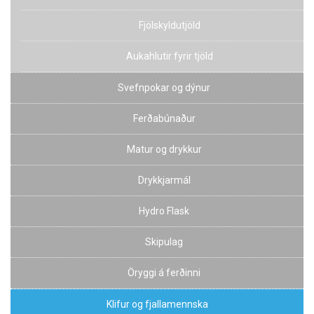
Fjölskyldutjöld
Aukahlutir fyrir tjöld
Svefnpokar og dýnur
Ferðabúnaður
Matur og drykkur
Drykkjarmál
Hydro Flask
Skipulag
Öryggi á ferðinni
Klifur og fjallamennska