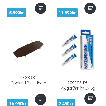
5.990kr
11.990kr
Nordisk
Stormsure
Oppland 2 tjaldbotn
Viðgerðarlím 3x 5g
- glært
16.990kr
2.490kr