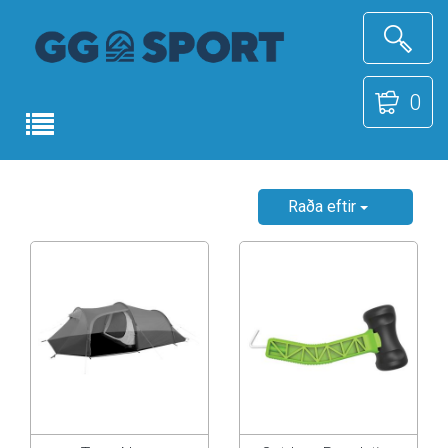
0
Raða eftir