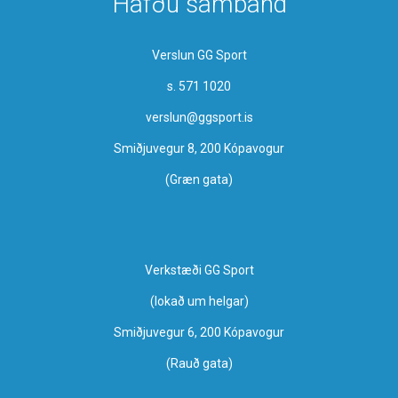
Hafðu samband
Verslun GG Sport
s. 571 1020
verslun@ggsport.is
Smiðjuvegur 8, 200 Kópavogur
(Græn gata)
Verkstæði GG Sport
​(lokað um helgar)
Smiðjuvegur 6, 200 Kópavogur
(Rauð gata)