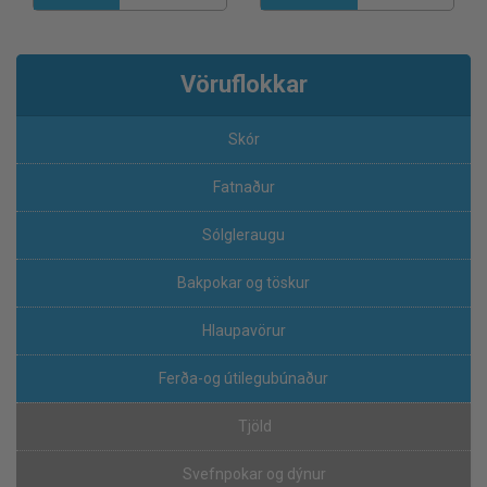
Vöruflokkar
Skór
Fatnaður
Sólgleraugu
Bakpokar og töskur
Hlaupavörur
Ferða-og útilegubúnaður
Tjöld
Svefnpokar og dýnur