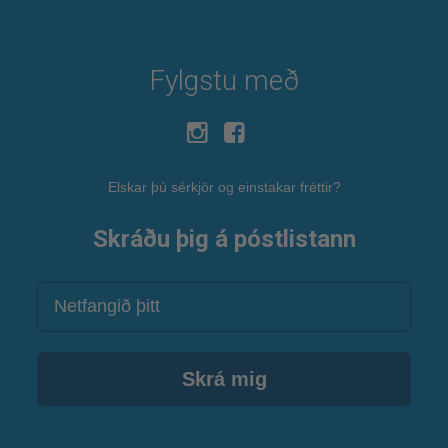
Fylgstu með
Elskar þú sérkjör og einstakar fréttir?
Skráðu þig á póstlistann
Netfang
Skrá mig