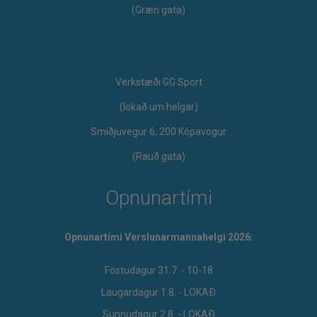
(Græn gata)
Verkstæði GG Sport
​(lokað um helgar)
Smiðjuvegur 6, 200 Kópavogur
(Rauð gata)
Opnunartími
Opnunartími Verslunarmannahelgi 2026:
Föstudagur 31.7. - 10-18
Laugardagur 1.8. - LOKAÐ
Sunnudagur 2.8. - LOKAÐ