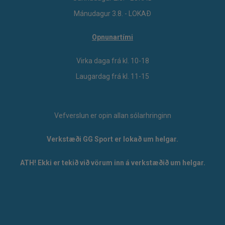
Mánudagur 3.8. - LOKAÐ
Opnunartími
Virka daga frá kl. 10-18
Laugardag frá kl. 11-15
Vefverslun er opin allan sólarhringinn
Verkstæði GG Sport er lokað um helgar.
ATH! Ekki er tekið við vörum inn á verkstæðið um helgar.