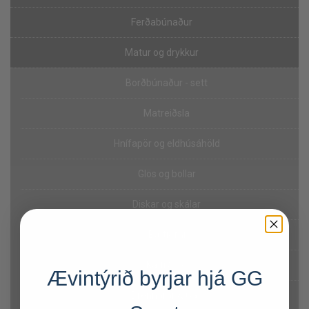
Ferðabúnaður
Matur og drykkur
Borðbúnaður - sett
Matreiðsla
Hnífapör og eldhúsáhöld
Glös og bollar
Diskar og skálar
Bætiefni
Kaffi & Te
Ævintýrið byrjar hjá GG
Brennarar & Gas