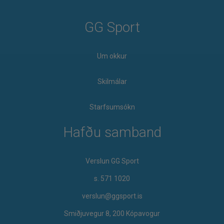
GG Sport
Um okkur
Skilmálar
Starfsumsókn
Hafðu samband
Verslun GG Sport
s. 571 1020
verslun@ggsport.is
Smiðjuvegur 8, 200 Kópavogur