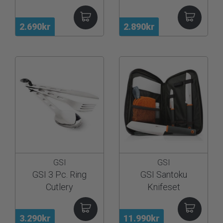
2.690kr
2.890kr
GSI
GSI
GSI 3 Pc. Ring
GSI Santoku
Cutlery
Knifeset
3.290kr
11.990kr