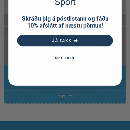
Sport
Þurrmatur
Skráðu þig á póstlistann og fáðu
Drykkjarmál
10% afslátt af næstu pöntun!
Hydro Flask
Já takk ➡️
Skipulag
Nei, takk
Öryggi á ferðinni
Klifur og fjallamennska
Sjósport
OUTLET