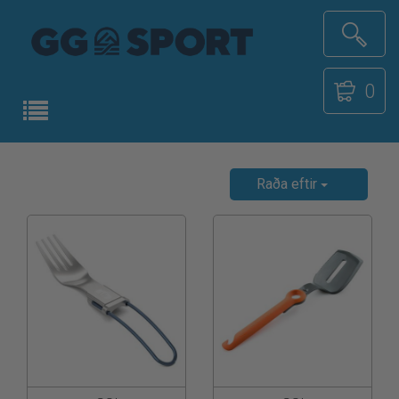
0
Raða eftir