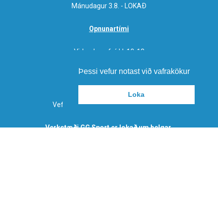
Mánudagur 3.8. - LOKAÐ
Opnunartími
Virka daga frá kl. 10-18
Laugardag frá kl. 11-15
Þessi vefur notast við vafrakökur
Loka
Vefverslun er opin allan sólarhringinn
Verkstæði GG Sport er lokað um helgar.
ATH! Ekki er tekið við vörum inn á verkstæðið um helgar.