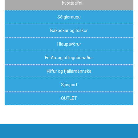
Þvottaefni
Sólgleraugu
Bakpokar og töskur
Hlaupavörur
Ferða-og útilegubúnaður
Klifur og fjallamennska
Sjósport
OUTLET