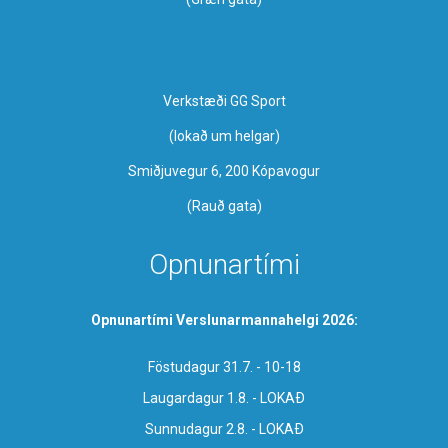
Verkstæði GG Sport
​(lokað um helgar)
Smiðjuvegur 6, 200 Kópavogur
(Rauð gata)
Opnunartími
Opnunartími Verslunarmannahelgi 2026:
Föstudagur 31.7. - 10-18
Laugardagur 1.8. - LOKAÐ
Sunnudagur 2.8. - LOKAÐ