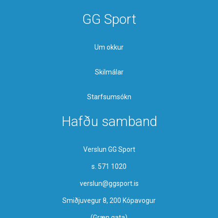
GG Sport
Um okkur
Skilmálar
Starfsumsókn
Hafðu samband
Verslun GG Sport
s. 571 1020
verslun@ggsport.is
Smiðjuvegur 8, 200 Kópavogur
(Græn gata)