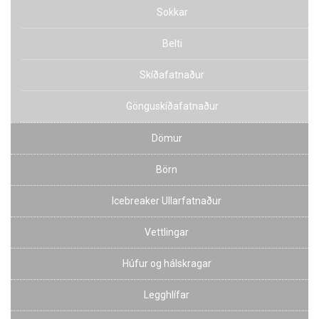
Sokkar
Belti
Skíðafatnaður
Gönguskíðafatnaður
Dömur
Börn
Icebreaker Ullarfatnaður
Vettlingar
Húfur og hálskragar
Legghlífar