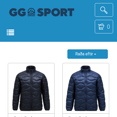
0
Raða eftir