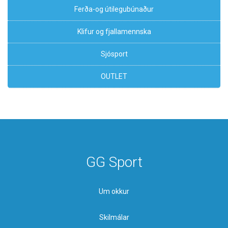
Ferða-og útilegubúnaður
Klifur og fjallamennska
Sjósport
OUTLET
GG Sport
Um okkur
Skilmálar