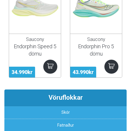
Saucony
Saucony
Endorphin Speed 5
Endorphin Pro 5
dömu
dömu
34.990kr
43.990kr
Vöruflokkar
Skór
Fatnaður