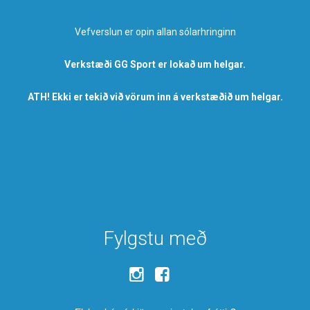
Vefverslun er opin allan sólarhringinn
Verkstæði GG Sport er lokað um helgar.
ATH! Ekki er tekið við vörum inn á verkstæðið um helgar.
Fylgstu með