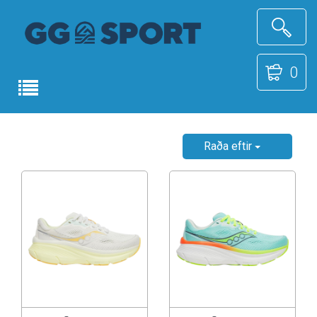
0
Raða eftir