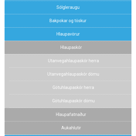
Sólgleraugu
Bakpokar og töskur
Hlaupavörur
Hlaupaskór
Utanvegahlaupaskór herra
Utanvegahlaupaskór dömu
Götuhlaupaskór herra
Götuhlaupaskór dömu
Hlaupafatnaður
Aukahlutir