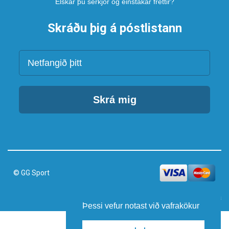
Elskar þú sérkjör og einstakar fréttir?
Skráðu þig á póstlistann
Netfang
Skrá mig
© GG Sport
Keyrir á vefumsjónarkerfi Smartmedia
Þessi vefur notast við vafrakökur