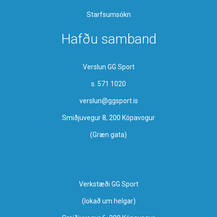
Starfsumsókn
Hafðu samband
Verslun GG Sport
s. 571 1020
verslun@ggsport.is
Smiðjuvegur 8, 200 Kópavogur
(Græn gata)
Verkstæði GG Sport
​(lokað um helgar)