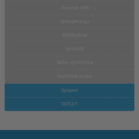
Freestyle skíði
Skíðagleraugu
Skíðahjálmar
Hjólaskíði
Skíða- og skópokar
Snjóflóðabúnaður
Sjósport
OUTLET