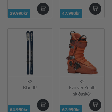
39.990kr
47.990kr
K2
K2
Blur JR
Evolver Youth
skíðaskór
64.990kr
67.990kr