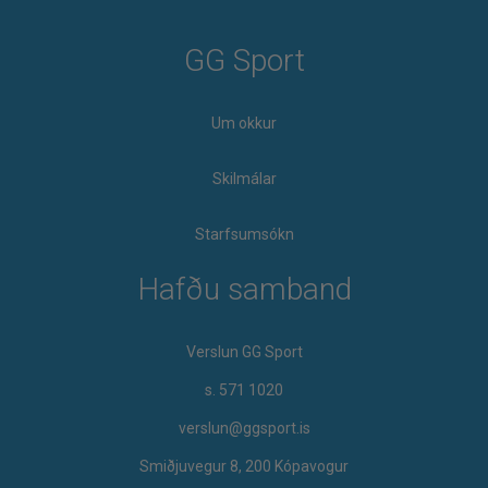
GG Sport
Um okkur
Skilmálar
Starfsumsókn
Hafðu samband
Verslun GG Sport
s. 571 1020
verslun@ggsport.is
Smiðjuvegur 8, 200 Kópavogur