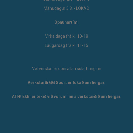
Mánudagur 3.8. - LOKAÐ
Opnunartími
Virka daga frá kl. 10-18
Laugardag frá kl. 11-15
Vefverslun er opin allan sólarhringinn
Verkstæði GG Sport er lokað um helgar.
ATH! Ekki er tekið við vörum inn á verkstæðið um helgar.