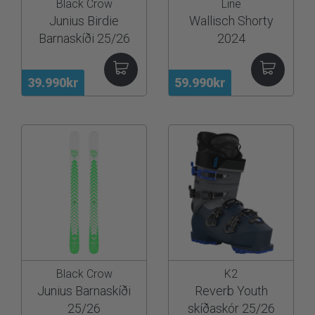
Black Crow
Line
Junius Birdie
Wallisch Shorty
Barnaskíði 25/26
2024
39.990kr
59.990kr
Black Crow
K2
Junius Barnaskíði
Reverb Youth
25/26
skíðaskór 25/26