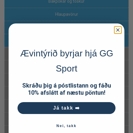
Bakpokar og töskur
Hlaupavörur
Ferða-og útilegubúnaður
Klifur og fjallamennska
Ævintýrið byrjar hjá GG
Hálku- og klifurbroddar
Sport
Ístryggingar
Ísaxir
Skráðu þig á póstlistann og fáðu
10% afslátt af næstu pöntun!
Göngu og klifurbelti
Hjálmar
Já takk ➡️
Karabínur & Tvistar
Nei, takk
Slingar og dísuhlekkir