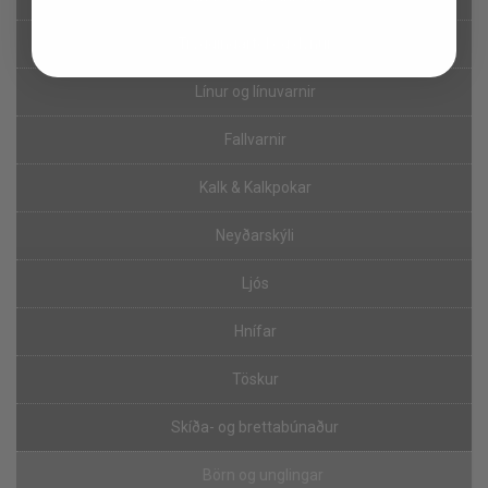
Tryggingartól og dýnur
Línur og línuvarnir
Fallvarnir
Kalk & Kalkpokar
Neyðarskýli
Ljós
Hnífar
Töskur
Skíða- og brettabúnaður
Börn og unglingar