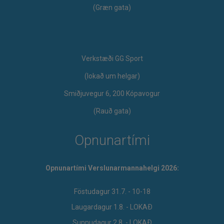
(Græn gata)
Verkstæði GG Sport
​(lokað um helgar)
Smiðjuvegur 6, 200 Kópavogur
(Rauð gata)
Opnunartími
Opnunartími Verslunarmannahelgi 2026:
Föstudagur 31.7. - 10-18
Laugardagur 1.8. - LOKAÐ
Sunnudagur 2.8. - LOKAÐ