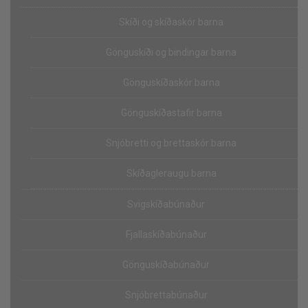
Skíði og skíðaskór barna
Gönguskíði og bindingar barna
Gönguskíðaskór barna
Gönguskíðastafir barna
Snjóbretti og brettaskór barna
Skíðagleraugu barna
Svigskíðabúnaður
Fjallaskíðabúnaður
Gönguskíðabúnaður
Snjóbrettabúnaður