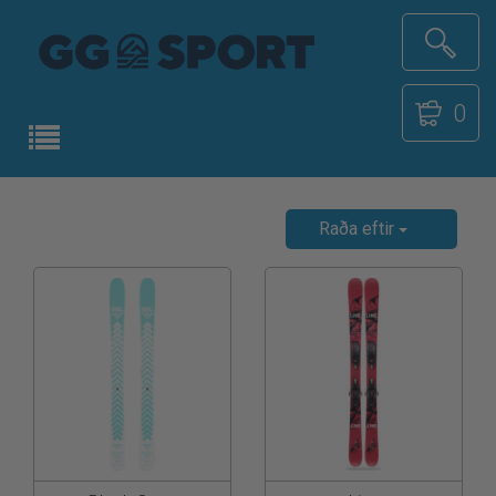
0
Raða eftir