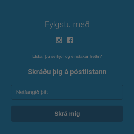
Fylgstu með
Elskar þú sérkjör og einstakar fréttir?
Skráðu þig á póstlistann
Netfang
Skrá mig