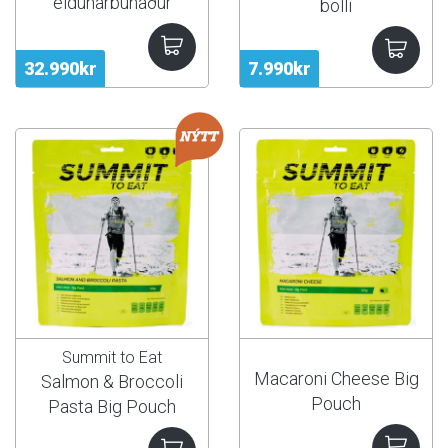
eldunarbúnaður
bolli
32.990kr
7.990kr
Summit to Eat
Macaroni Cheese Big
Salmon & Broccoli
Pouch
Pasta Big Pouch