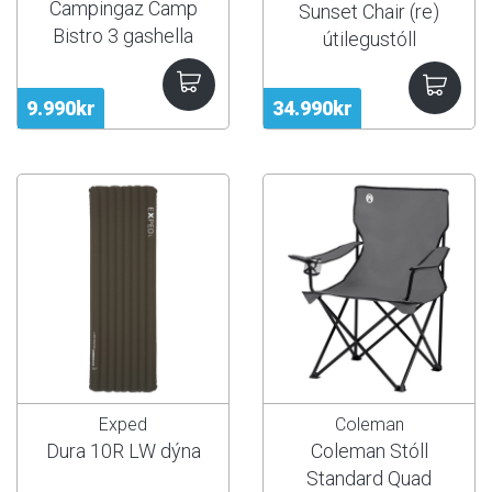
Campingaz Camp
Sunset Chair (re)
Bistro 3 gashella
útilegustóll
9.990kr
34.990kr
Exped
Coleman
Dura 10R LW dýna
Coleman Stóll
Standard Quad