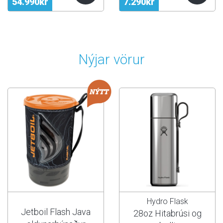
54.990kr
7.290kr
Nýjar vörur
Hydro Flask
Jetboil Flash Java
28oz Hitabrúsi og