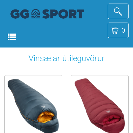
0
Vinsælar útileguvörur