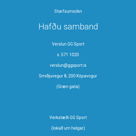
Starfsumsókn
Hafðu samband
Verslun GG Sport
s. 571 1020
verslun@ggsport.is
Smiðjuvegur 8, 200 Kópavogur
(Græn gata)
Verkstæði GG Sport
​(lokað um helgar)