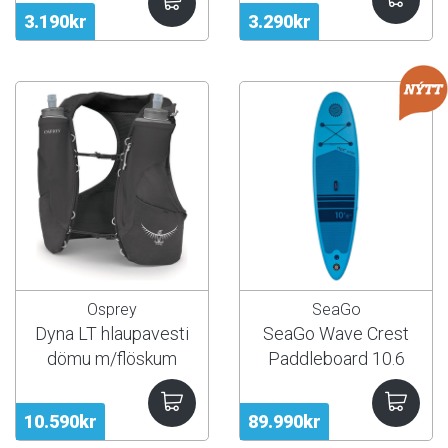
3.190kr
3.290kr
Osprey
SeaGo
Dyna LT hlaupavesti
SeaGo Wave Crest
dömu m/flöskum
Paddleboard 10.6
10.590kr
89.990kr