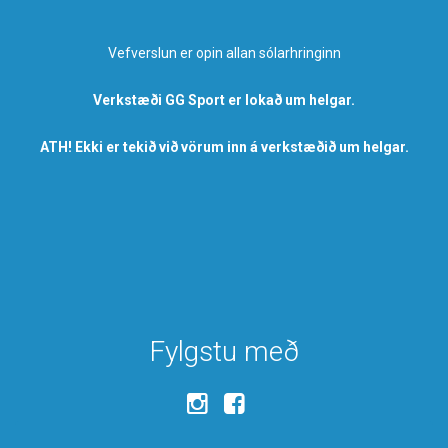
Vefverslun er opin allan sólarhringinn
Verkstæði GG Sport er lokað um helgar.
ATH! Ekki er tekið við vörum inn á verkstæðið um helgar.
Fylgstu með