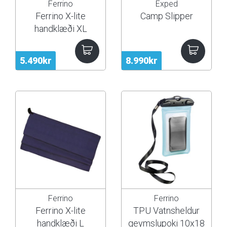
Ferrino
Exped
Ferrino X-lite
Camp Slipper
handklæði XL
5.490kr
8.990kr
Ferrino
Ferrino
Ferrino X-lite
TPU Vatnsheldur
handklæði L
geymslupoki 10x18