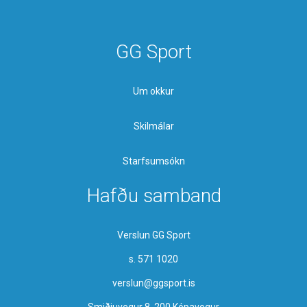
GG Sport
Um okkur
Skilmálar
Starfsumsókn
Hafðu samband
Verslun GG Sport
s. 571 1020
verslun@ggsport.is
Smiðjuvegur 8, 200 Kópavogur