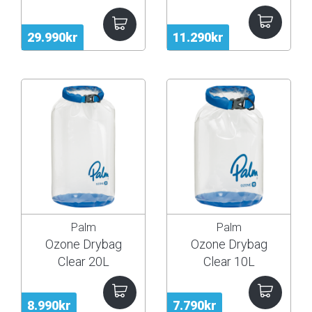
þurrpoki
29.990kr
11.290kr
Palm
Palm
Ozone Drybag
Ozone Drybag
Clear 20L
Clear 10L
8.990kr
7.790kr