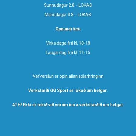
Sunnudagur 2.8. - LOKAÐ
Mánudagur 3.8. - LOKAÐ
Opnunartími
Virka daga frá kl. 10-18
Laugardag frá kl. 11-15
Vefverslun er opin allan sólarhringinn
Verkstæði GG Sport er lokað um helgar.
ATH! Ekki er tekið við vörum inn á verkstæðið um helgar.