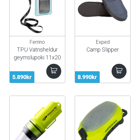
Ferrino
Exped
TPU Vatnsheldur
Camp Slipper
geymslupoki 11x20
5.890kr
8.990kr