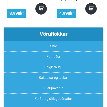
3.990kr
4.990kr
Vöruflokkar
Skór
Fatnaður
Sólgleraugu
Bakpokar og töskur
Hlaupavörur
Ferða-og útilegubúnaður