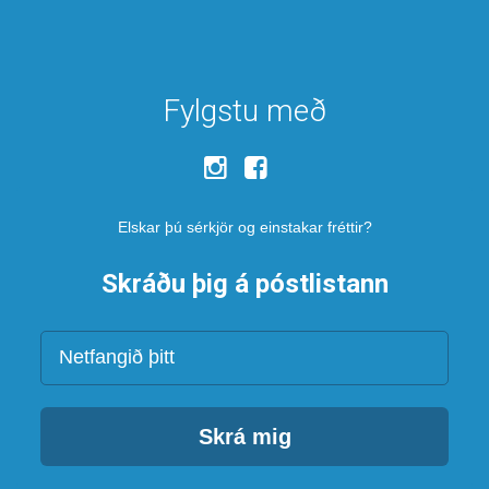
Fylgstu með
Elskar þú sérkjör og einstakar fréttir?
Skráðu þig á póstlistann
Netfang
Skrá mig