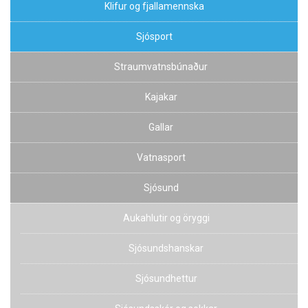
Klifur og fjallamennska
Sjósport
Straumvatnsbúnaður
Kajakar
Gallar
Vatnasport
Sjósund
Aukahlutir og öryggi
Sjósundshanskar
Sjósundhettur