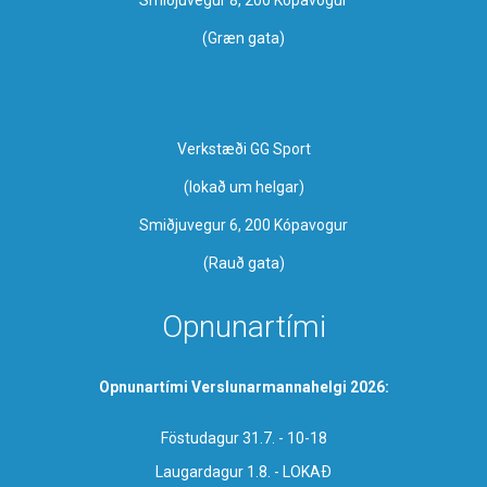
(Græn gata)
Verkstæði GG Sport
​(lokað um helgar)
Smiðjuvegur 6, 200 Kópavogur
(Rauð gata)
Opnunartími
Opnunartími Verslunarmannahelgi 2026:
Föstudagur 31.7. - 10-18
Laugardagur 1.8. - LOKAÐ