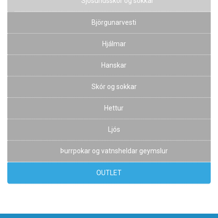
Sjósundsskór og sokkar
Björgunarvesti
Hjálmar
Hanskar
Skór og sokkar
Hettur
Ljós
Þurrpokar og vatnsheldar geymslur
OUTLET