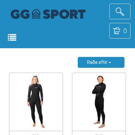
0
Raða eftir