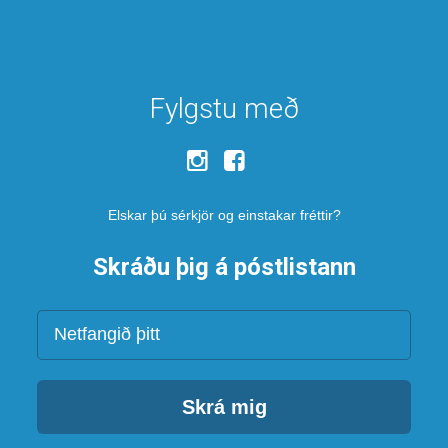
Fylgstu með
Elskar þú sérkjör og einstakar fréttir?
Skráðu þig á póstlistann
Netfang
Skrá mig