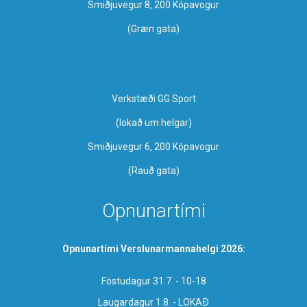
Smiðjuvegur 8, 200 Kópavogur
(Græn gata)
Verkstæði GG Sport
​(lokað um helgar)
Smiðjuvegur 6, 200 Kópavogur
(Rauð gata)
Opnunartími
Opnunartími Verslunarmannahelgi 2026:
Föstudagur 31.7. - 10-18
Laugardagur 1.8. - LOKAÐ