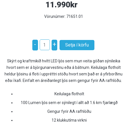
11.990kr
Vörunúmer:
71651.01
-
+
Skýrt og kraftmikið hvítt LED ljós sem mun veita góðan sýnileika
hvort sem er á björgunarvestinu eða á bátnum. Keilulaga flotholt
heldur ljósinu á floti í uppréttri stöðu hvort sem það er á yfirborðinu
eða í kafi. Einfalt en áreiðanlegt ljós sem gengur fyrir AA rafhlöðu.
Keilulaga flotholt
100 Lumen ljós sem er sýnilegt í allt að 1.6 km fjarlægð
Gengur fyrir AA rafhlöðu
12 klukkutíma virkni