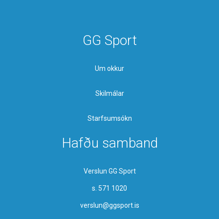
GG Sport
Um okkur
Skilmálar
Starfsumsókn
Hafðu samband
Verslun GG Sport
s. 571 1020
verslun@ggsport.is