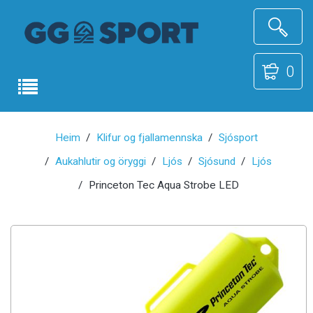
0
Heim
Klifur og fjallamennska
Sjósport
Aukahlutir og öryggi
Ljós
Sjósund
Ljós
Princeton Tec Aqua Strobe LED