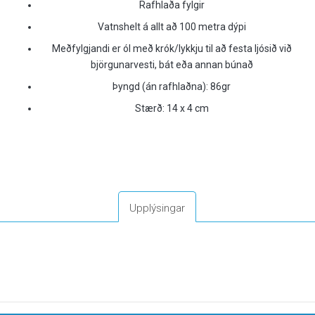
Rafhlaða fylgir
Vatnshelt á allt að 100 metra dýpi
Meðfylgjandi er ól með krók/lykkju til að festa ljósið við
björgunarvesti, bát eða annan búnað
Þyngd (án rafhlaðna): 86gr
Stærð: 14 x 4 cm
Upplýsingar