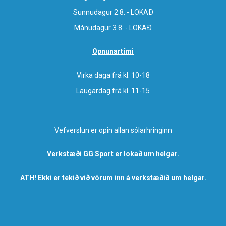
Sunnudagur 2.8. - LOKAÐ
Mánudagur 3.8. - LOKAÐ
Opnunartími
Virka daga frá kl. 10-18
Laugardag frá kl. 11-15
Vefverslun er opin allan sólarhringinn
Verkstæði GG Sport er lokað um helgar.
ATH! Ekki er tekið við vörum inn á verkstæðið um helgar.