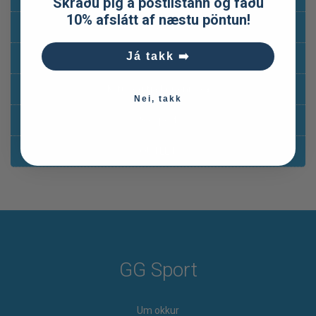
Skráðu þig á póstlistann og fáðu
10% afslátt af næstu pöntun!
Hlaupavörur
Já takk ➡️
Ferða-og útilegubúnaður
Klifur og fjallamennska
Nei, takk
Sjósport
OUTLET
GG Sport
Um okkur