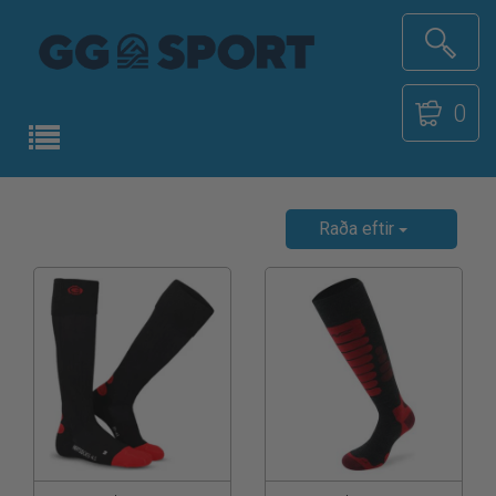
0
Raða eftir