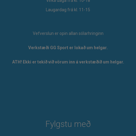
Virka daga frá kl. 10-18
Laugardag frá kl. 11-15
Vefverslun er opin allan sólarhringinn
Verkstæði GG Sport er lokað um helgar.
ATH! Ekki er tekið við vörum inn á verkstæðið um helgar.
Fylgstu með