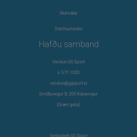
Skilmálar
Starfsumsókn
Hafðu samband
Verslun GG Sport
s. 571 1020
verslun@ggsport.is
Smiðjuvegur 8, 200 Kópavogur
(Græn gata)
Verkstæði GG Sport