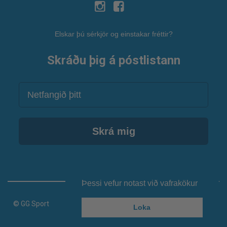
Elskar þú sérkjör og einstakar fréttir?
Skráðu þig á póstlistann
Netfang
Skrá mig
Þessi vefur notast við vafrakökur
© GG Sport
Loka