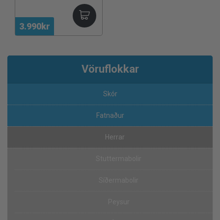
3.990kr
Vöruflokkar
Skór
Fatnaður
Herrar
Stuttermabolir
Síðermabolir
Peysur