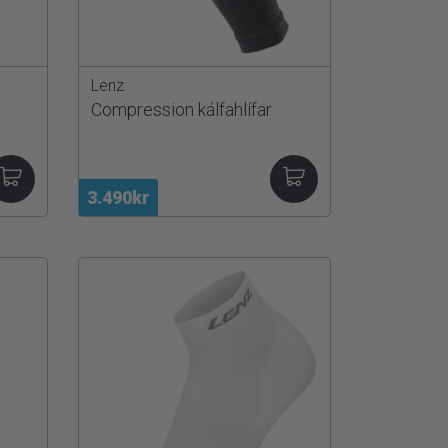
Lenz
Compression kálfahlífar
3.490kr