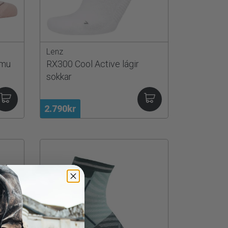
Lenz
ömu
RX300 Cool Active lágir
sokkar
2.790kr