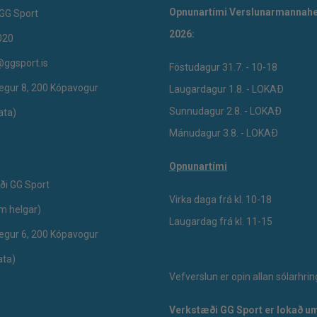
Opnunartími Verslunarmannahe
GG Sport
2026:
020
@ggsport.is
Föstudagur 31.7. - 10-18
egur 8, 200 Kópavogur
Laugardagur 1.8. - LOKAÐ
Sunnudagur 2.8. - LOKAÐ
ata)
Mánudagur 3.8. - LOKAÐ
Opnunartími
ði GG Sport
Virka daga frá kl. 10-18
um helgar)
Laugardag frá kl. 11-15
egur 6, 200 Kópavogur
ata)
Vefverslun er opin allan sólarhrin
Verkstæði GG Sport er lokað um