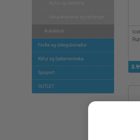
Húfur og derhúfur
Hlaupahanskar og vettlingar
Aukahlutir
Ice
Run
Ferða-og útilegubúnaður
Klifur og fjallamennska
3.9
Sjósport
OUTLET