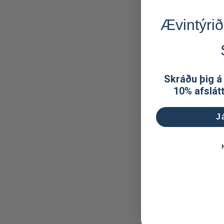
Ævintýrið
Ice
Run
Skráðu þig á
dö
10% afslát
3.9
J