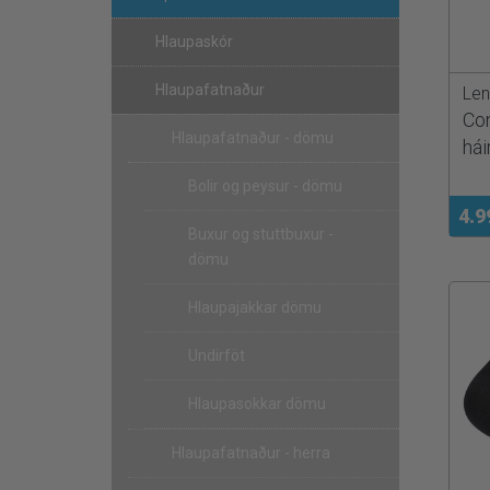
Hlaupaskór
Hlaupafatnaður
Len
Com
Hlaupafatnaður - dömu
hái
Bolir og peysur - dömu
4.9
Buxur og stuttbuxur -
dömu
Hlaupajakkar dömu
Undirföt
Hlaupasokkar dömu
Hlaupafatnaður - herra