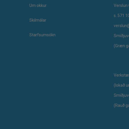
Um okkur
Verslun 
s. 571 1
Skilmálar
verslun
Starfsumsókn
Smiðjuv
(Græn g
Verkstæ
​(lokað 
Smiðjuv
(Rauð g