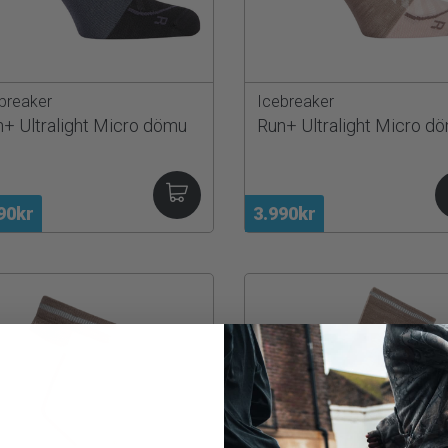
breaker
Icebreaker
+ Ultralight Micro dömu
Run+ Ultralight Micro d
90kr
3.990kr