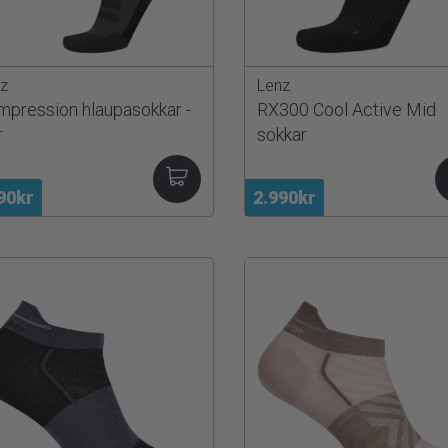
z
Lenz
pression hlaupasokkar -
RX300 Cool Active Mid
r
sokkar
90kr
2.990kr