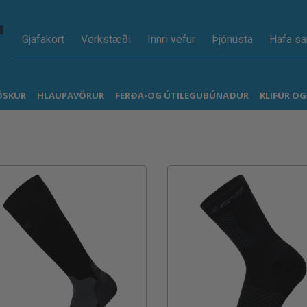
Gjafakort
Verkstæði
Innri vefur
Þjónusta
Hafa s
ÖSKUR
HLAUPAVÖRUR
FERÐA-OG ÚTILEGUBÚNAÐUR
KLIFUR O