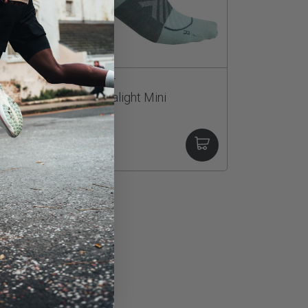
Icebreaker
Run+ Ultralight Mini
3.990kr