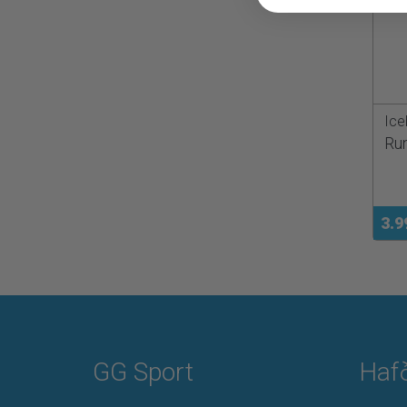
Ice
Run
3.9
GG Sport
Haf