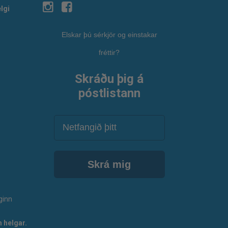
lgi
Elskar þú sérkjör og einstakar
fréttir?
Skráðu þig á
póstlistann
Netfang
Skrá mig
ginn
 helgar.