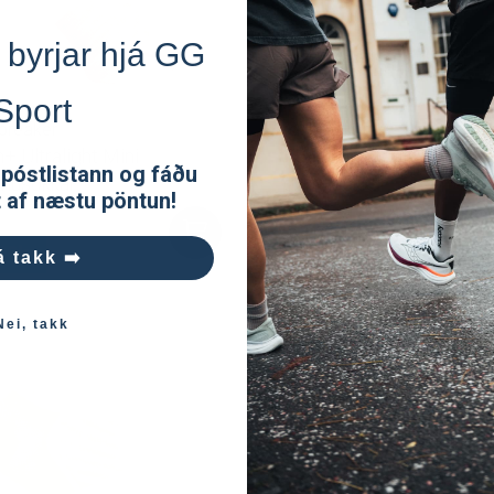
 byrjar hjá GG
Sport
breaker
Icebreaker
+ Ultralight Mini
Run+ Ultralight Crew
 póstlistann og fáðu
musokkar
dömusokkar
t af næstu pöntun!
90kr
4.490kr
á takk ➡️
Nei, takk