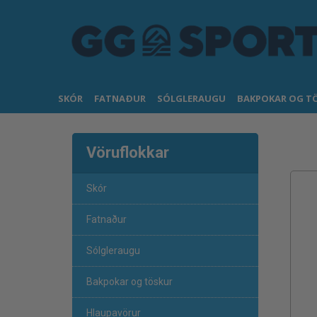
SKÓR
FATNAÐUR
SÓLGLERAUGU
BAKPOKAR OG T
Vöruflokkar
Skór
Fatnaður
Sólgleraugu
Bakpokar og töskur
Hlaupavörur