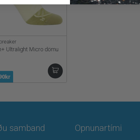
breaker
+ Ultralight Micro dömu
90kr
ðu samband
Opnunartími