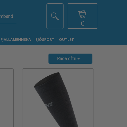
amband
0
G FJALLAMENNSKA
SJÓSPORT
OUTLET
Raða eftir