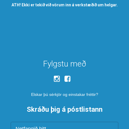
ATH! Ekki er tekið við vörum inn á verkstæðið um helgar.
Fylgstu með
Elskar þú sérkjör og einstakar fréttir?
Skráðu þig á póstlistann
Netfang