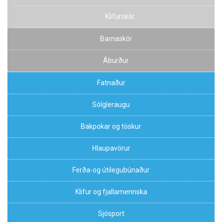
Klifurskór
Barnaskór
Áburður
Fatnaður
Sólgleraugu
Bakpokar og töskur
Hlaupavörur
Ferða-og útilegubúnaður
Klifur og fjallamennska
Sjósport