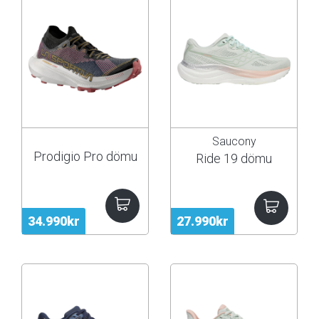
Saucony
Prodigio Pro dömu
Ride 19 dömu
34.990kr
27.990kr