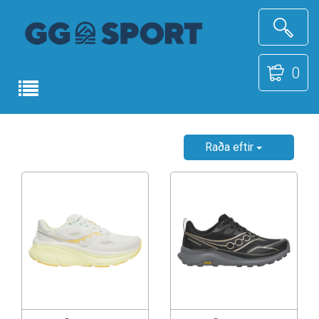
0
Raða eftir