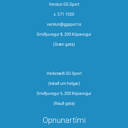
Verslun GG Sport
s. 571 1020
verslun@ggsport.is
Smiðjuvegur 8, 200 Kópavogur
(Græn gata)
Verkstæði GG Sport
​(lokað um helgar)
Smiðjuvegur 6, 200 Kópavogur
(Rauð gata)
Opnunartími