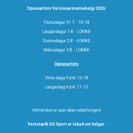
Opnunartími Verslunarmannahelgi 2026:
Föstudagur 31.7. - 10-18
Laugardagur 1.8. - LOKAÐ
Sunnudagur 2.8. - LOKAÐ
Mánudagur 3.8. - LOKAÐ
Opnunartími
Virka daga frá kl. 10-18
Laugardag frá kl. 11-15
Vefverslun er opin allan sólarhringinn
Verkstæði GG Sport er lokað um helgar.