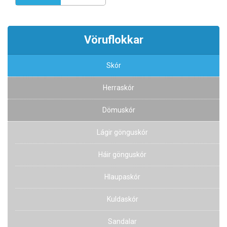
Vöruflokkar
Skór
Herraskór
Dömuskór
Lágir gönguskór
Háir gönguskór
Hlaupaskór
Kuldaskór
Sandalar