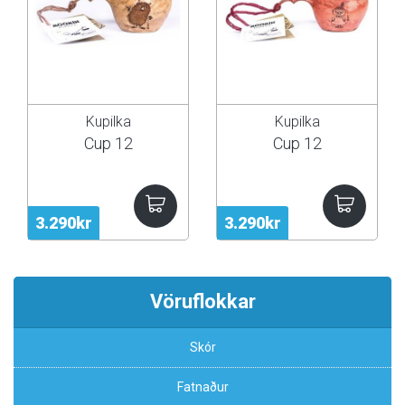
Kupilka
Kupilka
Cup 12
Cup 12
3.290kr
3.290kr
Vöruflokkar
Skór
Fatnaður