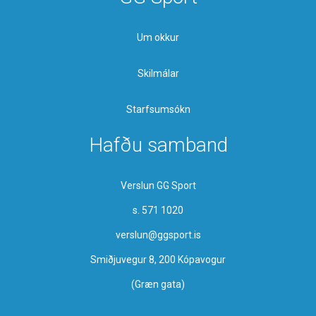
Um okkur
Skilmálar
Starfsumsókn
Hafðu samband
Verslun GG Sport
s. 571 1020
verslun@ggsport.is
Smiðjuvegur 8, 200 Kópavogur
(Græn gata)