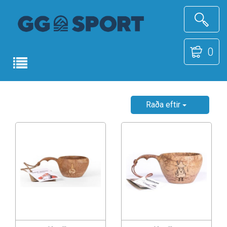
0
Raða eftir