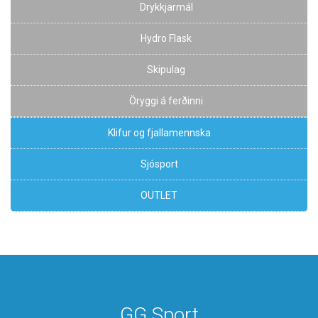
Drykkjarmál
Hydro Flask
Skipulag
Öryggi á ferðinni
Klifur og fjallamennska
Sjósport
OUTLET
GG Sport