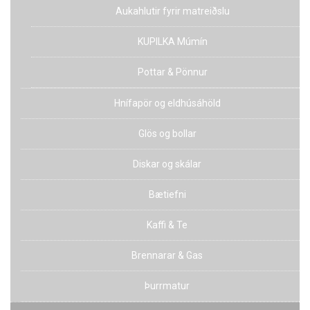
Aukahlutir fyrir matreiðslu
KUPILKA Múmín
Pottar & Pönnur
Hnífapör og eldhúsáhöld
Glös og bollar
Diskar og skálar
Bætiefni
Kaffi & Te
Brennarar & Gas
Þurrmatur