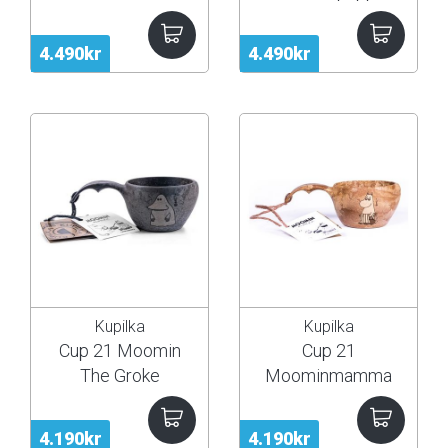
4.490kr
4.490kr
Kupilka
Kupilka
Cup 21 Moomin
Cup 21
The Groke
Moominmamma
4.190kr
4.190kr