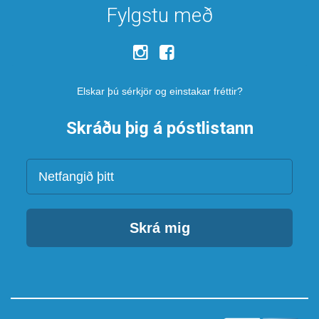
Fylgstu með
Elskar þú sérkjör og einstakar fréttir?
Skráðu þig á póstlistann
Netfang
Skrá mig