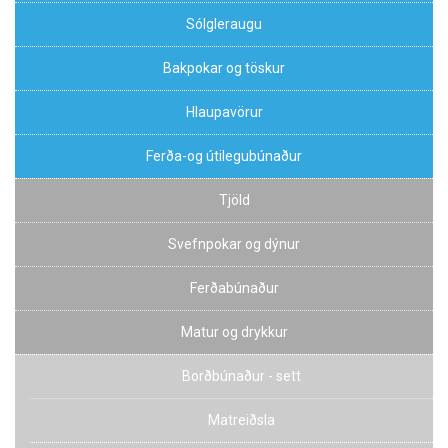
Sólgleraugu
Bakpokar og töskur
Hlaupavörur
Ferða-og útilegubúnaður
Tjöld
Svefnpokar og dýnur
Ferðabúnaður
Matur og drykkur
Borðbúnaður - sett
Matreiðsla