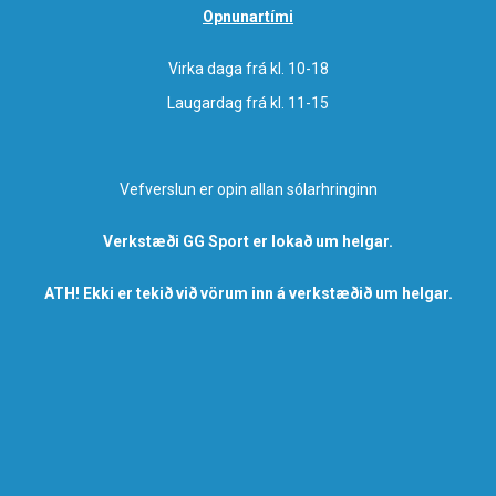
Opnunartími
Virka daga frá kl. 10-18
Laugardag frá kl. 11-15
Vefverslun er opin allan sólarhringinn
Verkstæði GG Sport er lokað um helgar.
ATH! Ekki er tekið við vörum inn á verkstæðið um helgar.