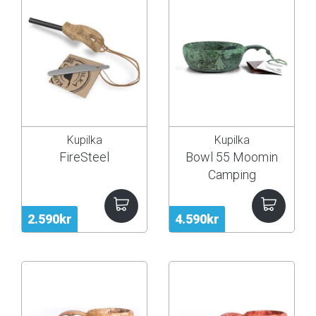
Kupilka
Kupilka
FireSteel
Bowl 55 Moomin
Camping
2.590kr
4.590kr