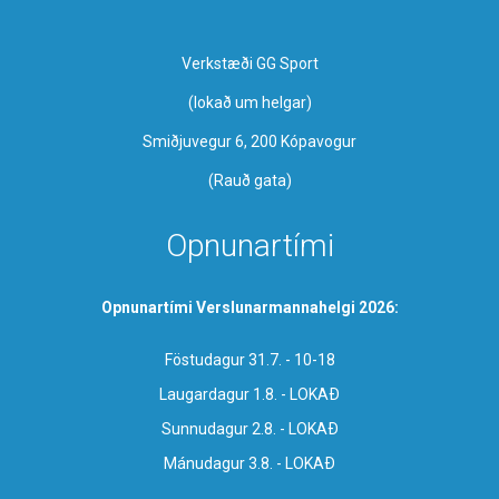
Verkstæði GG Sport
​(lokað um helgar)
Smiðjuvegur 6, 200 Kópavogur
(Rauð gata)
Opnunartími
Opnunartími Verslunarmannahelgi 2026:
Föstudagur 31.7. - 10-18
Laugardagur 1.8. - LOKAÐ
Sunnudagur 2.8. - LOKAÐ
Mánudagur 3.8. - LOKAÐ