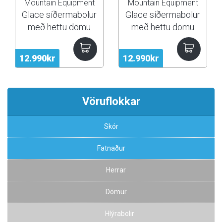
Mountain Equipment
Mountain Equipment
Glace síðermabolur
Glace síðermabolur
með hettu dömu
með hettu dömu
12.990kr
12.990kr
Vöruflokkar
Skór
Fatnaður
Herrar
Dömur
Hlýrabolir