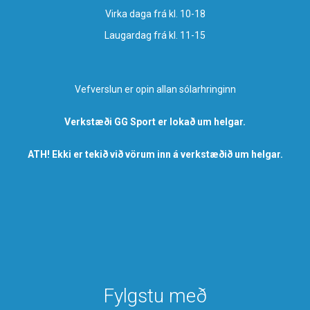
Virka daga frá kl. 10-18
Laugardag frá kl. 11-15
Vefverslun er opin allan sólarhringinn
Verkstæði GG Sport er lokað um helgar.
ATH! Ekki er tekið við vörum inn á verkstæðið um helgar.
Fylgstu með