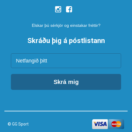
Elskar þú sérkjör og einstakar fréttir?
Skráðu þig á póstlistann
Netfang
Skrá mig
© GG Sport