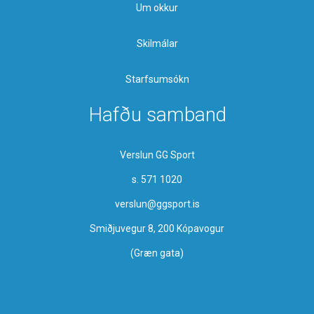
Um okkur
Skilmálar
Starfsumsókn
Hafðu samband
Verslun GG Sport
s. 571 1020
verslun@ggsport.is
Smiðjuvegur 8, 200 Kópavogur
(Græn gata)