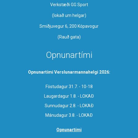
Verkstæði GG Sport
​(lokað um helgar)
Smiðjuvegur 6, 200 Kópavogur
(Rauð gata)
Opnunartími
Opnunartími Verslunarmannahelgi 2026:
Föstudagur 31.7. - 10-18
Laugardagur 1.8. - LOKAÐ
Sunnudagur 2.8. - LOKAÐ
Mánudagur 3.8. - LOKAÐ
Opnunartími