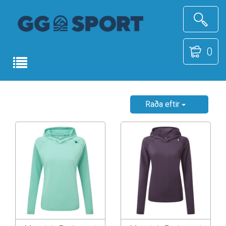
0
Raða eftir