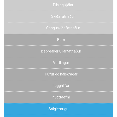
Pils og kjólar
Skíðafatnaður
Gönguskíðafatnaður
Börn
Icebreaker Ullarfatnaður
Vettlingar
Húfur og hálskragar
Legghlífar
Þvottaefni
Sólgleraugu