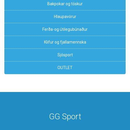
Bakpokar og töskur
Hlaupavörur
Ferða-og útilegubúnaður
Klifur og fjallamennska
Sjósport
OUTLET
GG Sport