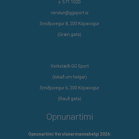
s. 571 1020
verslun@ggsport.is
Smiðjuvegur 8, 200 Kópavogur
(Græn gata)
Verkstæði GG Sport
​(lokað um helgar)
Smiðjuvegur 6, 200 Kópavogur
(Rauð gata)
Opnunartími
Opnunartími Verslunarmannahelgi 2026: