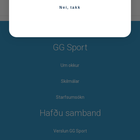
Nei, takk
GG Sport
Um okkur
Skilmálar
Starfsumsókn
Hafðu samband
Verslun GG Sport