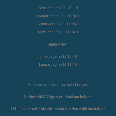
Föstudagur 31.7. - 10-18
Laugardagur 1.8. - LOKAÐ
Sunnudagur 2.8. - LOKAÐ
Mánudagur 3.8. - LOKAÐ
Opnunartími
Virka daga frá kl. 10-18
Laugardag frá kl. 11-15
Vefverslun er opin allan sólarhringinn
Verkstæði GG Sport er lokað um helgar.
ATH! Ekki er tekið við vörum inn á verkstæðið um helgar.