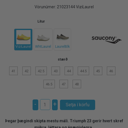
Vörunúmer:
21023144 ViziLaurel
Litur
ViziLaurel
WhtLaurel
LaurelBlk
stærð
41
42
42.5
43
44
44.5
45
46
46.5
47
48
-
+
Þegar þægindi skipta mestu máli. Triumph 23 gerir hvert skref
mýkra, léttara og ánægjulegra.