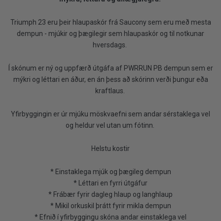
Triumph 23 eru þeir hlaupaskór frá Saucony sem eru með mesta
dempun - mjúkir og þægilegir sem hlaupaskór og til notkunar
hversdags.
Í skónum er ný og uppfærð útgáfa af PWRRUN PB dempun sem er
mýkri og léttari en áður, en án þess að skórinn verði þungur eða
kraftlaus.
Yfirbyggingin er úr mjúku möskvaefni sem andar sérstaklega vel
og heldur vel utan um fótinn.
Helstu kostir
* Einstaklega mjúk og þægileg dempun
* Léttari en fyrri útgáfur
* Frábær fyrir dagleg hlaup og langhlaup
* Mikil orkuskil þrátt fyrir mikla dempun
* Efnið í yfirbyggingu skóna andar einstaklega vel