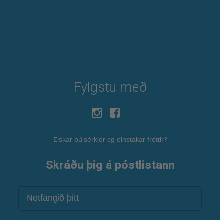
Fylgstu með
Elskar þú sérkjör og einstakar fréttir?
Skráðu þig á póstlistann
Netfang