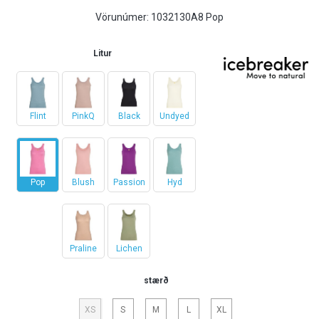
Vörunúmer:
1032130A8 Pop
Litur
Flint
PinkQ
Black
Undyed
Pop
Blush
Passion
Hyd
Praline
Lichen
stærð
XS
S
M
L
XL