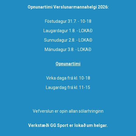
Opnunartími Verslunarmannahelgi 2026:
Föstudagur 31.7. - 10-18
Laugardagur 1.8. - LOKAÐ
Sunnudagur 2.8. - LOKAÐ
Mánudagur 3.8. - LOKAÐ
Opnunartími
Virka daga frá kl. 10-18
Laugardag frá kl. 11-15
Vefverslun er opin allan sólarhringinn
Verkstæði GG Sport er lokað um helgar.