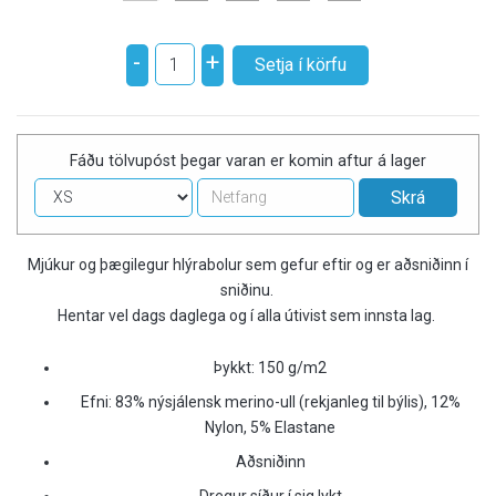
-
+
Fáðu tölvupóst þegar varan er komin aftur á lager
Mjúkur og þægilegur hlýrabolur sem gefur eftir og er aðsniðinn í
sniðinu.
Hentar vel dags daglega og í alla útivist sem innsta lag.
Þykkt: 150 g/m2
Efni: 83% nýsjálensk merino-ull (rekjanleg til býlis), 12%
Nylon, 5% Elastane
Aðsniðinn
Dregur síður í sig lykt