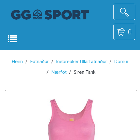
0
Heim
Fatnaður
Icebreaker Ullarfatnaður
Dömur
Nærföt
Siren Tank