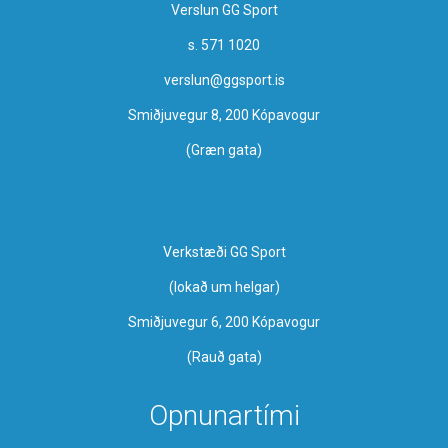
Verslun GG Sport
s. 571 1020
verslun@ggsport.is
Smiðjuvegur 8, 200 Kópavogur
(Græn gata)
Verkstæði GG Sport
​(lokað um helgar)
Smiðjuvegur 6, 200 Kópavogur
(Rauð gata)
Opnunartími