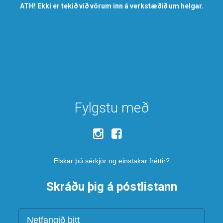
ATH! Ekki er tekið við vörum inn á verkstæðið um helgar.
Fylgstu með
Elskar þú sérkjör og einstakar fréttir?
Skráðu þig á póstlistann
Netfang