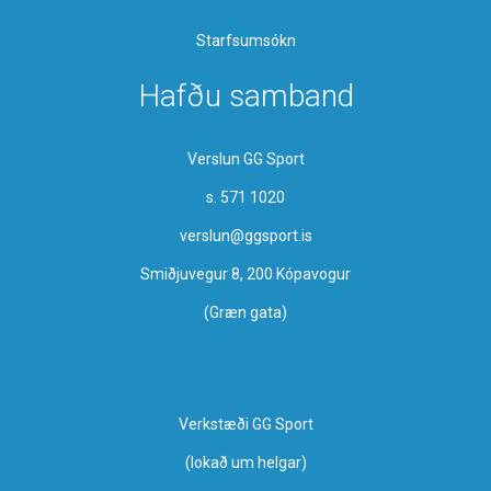
Starfsumsókn
Hafðu samband
Verslun GG Sport
s. 571 1020
verslun@ggsport.is
Smiðjuvegur 8, 200 Kópavogur
(Græn gata)
Verkstæði GG Sport
​(lokað um helgar)