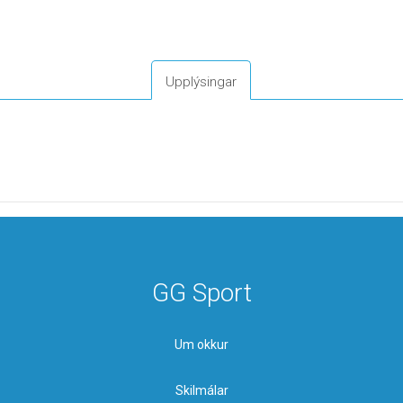
Upplýsingar
GG Sport
Um okkur
Skilmálar