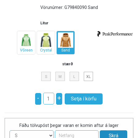
Vörunúmer:
G79840090 Sand
Litur
VGreen
Crystal
Sand
stærð
S
M
L
XL
-
+
Fáðu tölvupóst þegar varan er komin aftur á lager