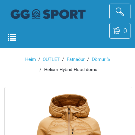
0
Heim
OUTLET
Fatnaður
Dömur %
Helium Hybrid Hood dömu