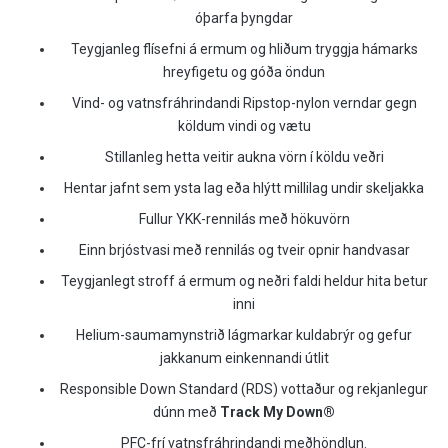
óþarfa þyngdar
Teygjanleg flísefni á ermum og hliðum tryggja hámarks
hreyfigetu og góða öndun
Vind- og vatnsfráhrindandi Ripstop-nylon verndar gegn
köldum vindi og vætu
Stillanleg hetta veitir aukna vörn í köldu veðri
Hentar jafnt sem ysta lag eða hlýtt millilag undir skeljakka
Fullur YKK-rennilás með hökuvörn
Einn brjóstvasi með rennilás og tveir opnir handvasar
Teygjanlegt stroff á ermum og neðri faldi heldur hita betur
inni
Helium-saumamynstrið lágmarkar kuldabrýr og gefur
jakkanum einkennandi útlit
Responsible Down Standard (RDS) vottaður og rekjanlegur
dúnn með
Track My Down®
PFC-frí vatnsfráhrindandi meðhöndlun.