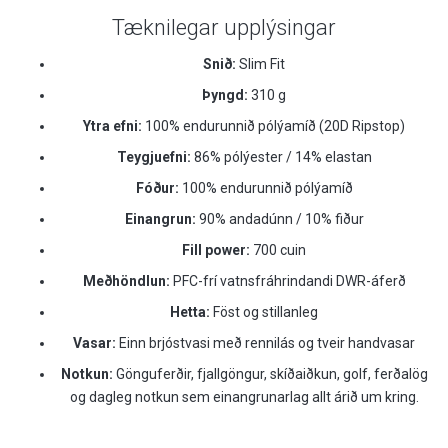
Tæknilegar upplýsingar
Snið:
Slim Fit
Þyngd:
310 g
Ytra efni:
100% endurunnið pólýamíð (20D Ripstop)
Teygjuefni:
86% pólýester / 14% elastan
Fóður:
100% endurunnið pólýamíð
Einangrun:
90% andadúnn / 10% fiður
Fill power:
700 cuin
Meðhöndlun:
PFC-frí vatnsfráhrindandi DWR-áferð
Hetta:
Föst og stillanleg
Vasar:
Einn brjóstvasi með rennilás og tveir handvasar
Notkun:
Gönguferðir, fjallgöngur, skíðaiðkun, golf, ferðalög
og dagleg notkun sem einangrunarlag allt árið um kring.