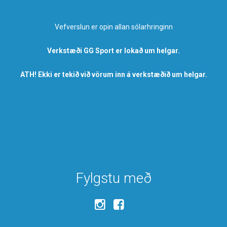
Vefverslun er opin allan sólarhringinn
Verkstæði GG Sport er lokað um helgar.
ATH! Ekki er tekið við vörum inn á verkstæðið um helgar.
Fylgstu með