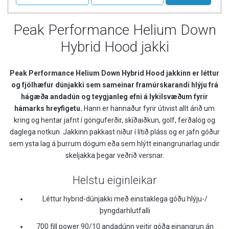
Peak Performance Helium Down
Hybrid Hood jakki
Peak Performance Helium Down Hybrid Hood jakkinn er léttur
og fjölhæfur dúnjakki sem sameinar framúrskarandi hlýju frá
hágæða andadún og teygjanleg efni á lykilsvæðum fyrir
hámarks hreyfigetu.
Hann er hannaður fyrir útivist allt árið um
kring og hentar jafnt í gönguferðir, skíðaiðkun, golf, ferðalög og
daglega notkun. Jakkinn pakkast niður í lítið pláss og er jafn góður
sem ysta lag á þurrum dögum eða sem hlýtt einangrunarlag undir
skeljakka þegar veðrið versnar.
Helstu eiginleikar
Léttur hybrid-dúnjakki með einstaklega góðu hlýju-/
þyngdarhlutfalli
700 fill power 90/10 andadúnn veitir góða einangrun án