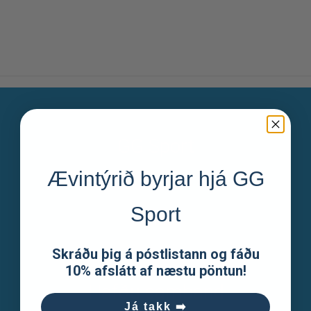
GG Sport
Ævintýrið byrjar hjá GG
Um okkur
Sport
Skilmálar
Skráðu þig á póstlistann og fáðu
Starfsumsókn
10% afslátt af næstu pöntun!
Hafðu samband
Já takk ➡️