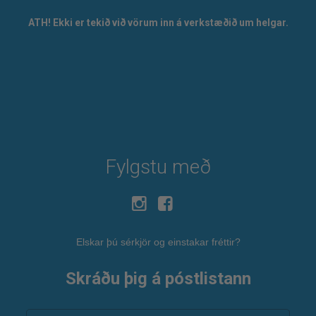
ATH! Ekki er tekið við vörum inn á verkstæðið um helgar.
Fylgstu með
Elskar þú sérkjör og einstakar fréttir?
Skráðu þig á póstlistann
Netfang