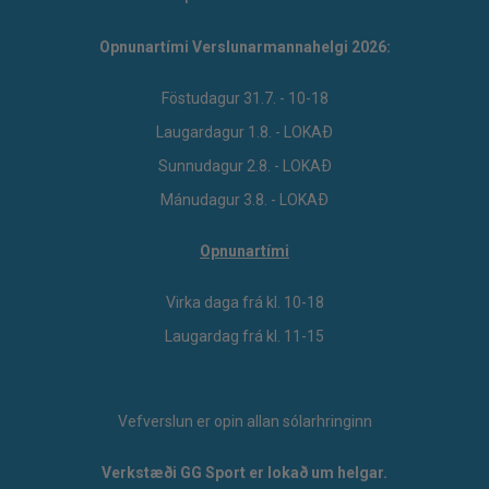
Opnunartími Verslunarmannahelgi 2026:
Föstudagur 31.7. - 10-18
Laugardagur 1.8. - LOKAÐ
Sunnudagur 2.8. - LOKAÐ
Mánudagur 3.8. - LOKAÐ
Opnunartími
Virka daga frá kl. 10-18
Laugardag frá kl. 11-15
Vefverslun er opin allan sólarhringinn
Verkstæði GG Sport er lokað um helgar.