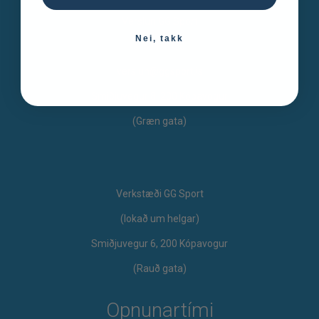
Verslun GG Sport
Nei, takk
s. 571 1020
verslun@ggsport.is
Smiðjuvegur 8, 200 Kópavogur
(Græn gata)
Verkstæði GG Sport
​(lokað um helgar)
Smiðjuvegur 6, 200 Kópavogur
(Rauð gata)
Opnunartími