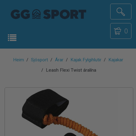
0
Heim
Sjósport
Árar
Kajak Fylgihlutir
Kajakar
Leash Flexi Twist áralína