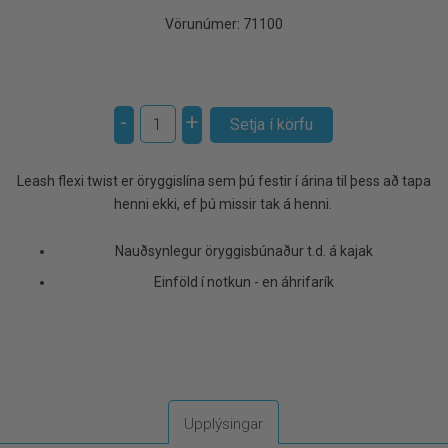
Vörunúmer:
71100
-
+
Leash flexi twist er öryggislína sem þú festir í árina til þess að tapa
henni ekki, ef þú missir tak á henni.
Nauðsynlegur öryggisbúnaður t.d. á kajak
Einföld í notkun - en áhrifarík
Upplýsingar