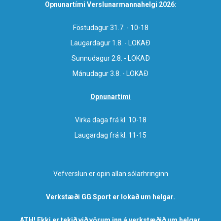
Opnunartími Verslunarmannahelgi 2026:
Föstudagur 31.7. - 10-18
Laugardagur 1.8. - LOKAÐ
Sunnudagur 2.8. - LOKAÐ
Mánudagur 3.8. - LOKAÐ
Opnunartími
Virka daga frá kl. 10-18
Laugardag frá kl. 11-15
Vefverslun er opin allan sólarhringinn
Verkstæði GG Sport er lokað um helgar.
ATH! Ekki er tekið við vörum inn á verkstæðið um helgar.