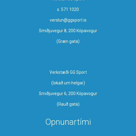
s. 571 1020
verslun@ggsport.is
Smiðjuvegur 8, 200 Kópavogur
(Græn gata)
Verkstæði GG Sport
​(lokað um helgar)
Smiðjuvegur 6, 200 Kópavogur
(Rauð gata)
Opnunartími