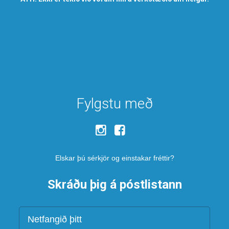
Fylgstu með
Elskar þú sérkjör og einstakar fréttir?
Skráðu þig á póstlistann
Netfang