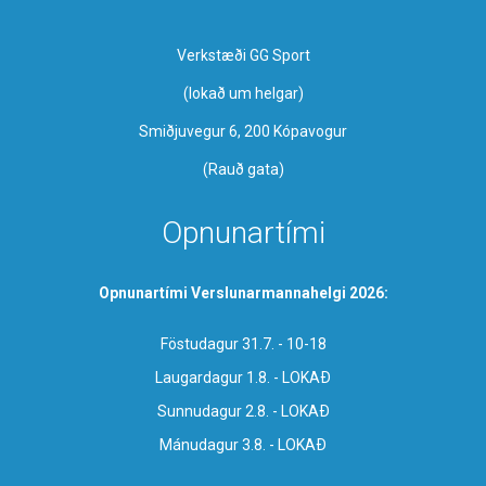
Verkstæði GG Sport
​(lokað um helgar)
Smiðjuvegur 6, 200 Kópavogur
(Rauð gata)
Opnunartími
Opnunartími Verslunarmannahelgi 2026:
Föstudagur 31.7. - 10-18
Laugardagur 1.8. - LOKAÐ
Sunnudagur 2.8. - LOKAÐ
Mánudagur 3.8. - LOKAÐ