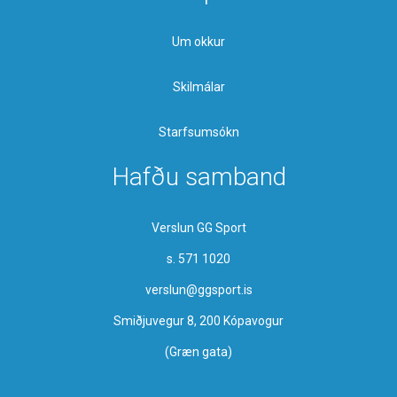
Um okkur
Skilmálar
Starfsumsókn
Hafðu samband
Verslun GG Sport
s. 571 1020
verslun@ggsport.is
Smiðjuvegur 8, 200 Kópavogur
(Græn gata)