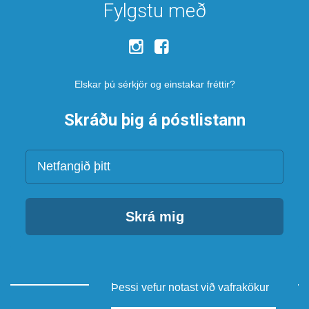
Fylgstu með
Elskar þú sérkjör og einstakar fréttir?
Skráðu þig á póstlistann
Netfang
Skrá mig
Þessi vefur notast við vafrakökur