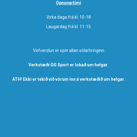
Opnunartími
Virka daga frá kl. 10-18
Laugardag frá kl. 11-15
Vefverslun er opin allan sólarhringinn
Verkstæði GG Sport er lokað um helgar.
ATH! Ekki er tekið við vörum inn á verkstæðið um helgar.