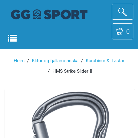
0
Heim
Klifur og fjallamennska
Karabínur & Tvistar
HMS Strike Slider II