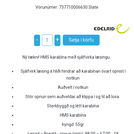
Vörunúmer:
737710006630 Slate
-
+
Ný tækni! HMS karabína með sjálfvirka læsingu.
Sjálfvirk læsing á hliði hindrar að karabínan óvart opnist í
notkun
Auðvelt í notkun
Stór opnun sem auðveldar að klippa í og til að losa
Sterkbyggð og létt karabína
HMS karabína
Þyngd: 55gr
Lengd – Breidd - opnun (mm): 98,00 – 67,00 - 19