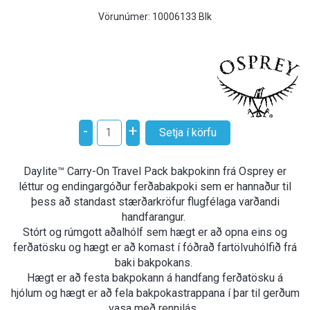
Vörunúmer:
10006133 Blk
-
+
Daylite™ Carry-On Travel Pack bakpokinn frá Osprey er
léttur og endingargóður ferðabakpoki sem er hannaður til
þess að standast stærðarkröfur flugfélaga varðandi
handfarangur.
Stórt og rúmgott aðalhólf sem hægt er að opna eins og
ferðatösku og hægt er að komast í fóðrað fartölvuhólfið frá
baki bakpokans.
Hægt er að festa bakpokann á handfang ferðatösku á
hjólum og hægt er að fela bakpokastrappana í þar til gerðum
vasa með rennilás.