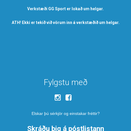
Verkstæði GG Sport er lokað um helgar.
ATH! Ekki er tekið við vörum inn á verkstæðið um helgar.
Fylgstu með
Elskar þú sérkjör og einstakar fréttir?
Skráðu þig á póstlistann