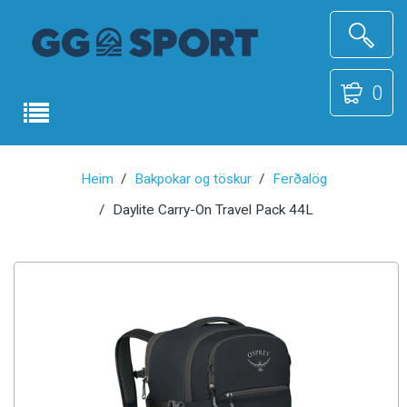
0
Heim
Bakpokar og töskur
Ferðalög
Daylite Carry-On Travel Pack 44L