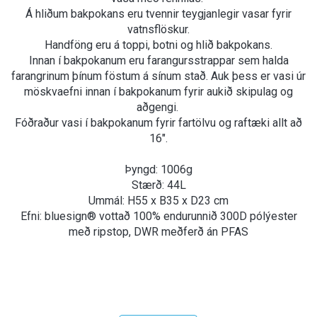
Á hliðum bakpokans eru tvennir teygjanlegir vasar fyrir
vatnsflöskur.
Handföng eru á toppi, botni og hlið bakpokans.
Innan í bakpokanum eru farangursstrappar sem halda
farangrinum þínum föstum á sínum stað. Auk þess er vasi úr
möskvaefni innan í bakpokanum fyrir aukið skipulag og
aðgengi.
Fóðraður vasi í bakpokanum fyrir fartölvu og raftæki allt að
16".
Þyngd: 1006g
Stærð: 44L
Ummál: H55 x B35 x D23 cm
Efni: bluesign® vottað 100% endurunnið 300D pólýester
með ripstop, DWR meðferð án PFAS