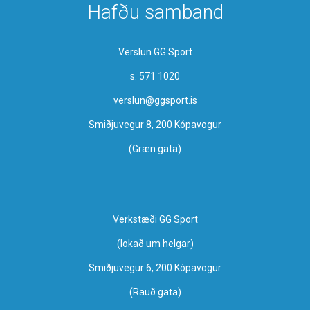
Hafðu samband
Verslun GG Sport
s. 571 1020
verslun@ggsport.is
Smiðjuvegur 8, 200 Kópavogur
(Græn gata)
Verkstæði GG Sport
​(lokað um helgar)
Smiðjuvegur 6, 200 Kópavogur
(Rauð gata)