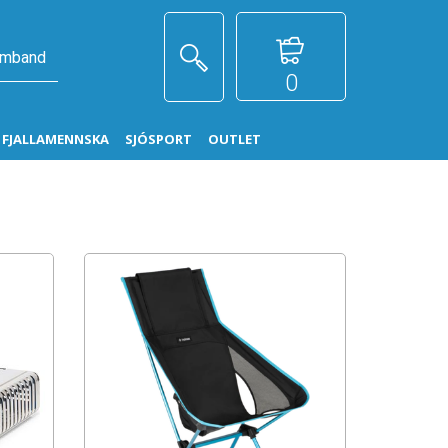
amband
0
G FJALLAMENNSKA
SJÓSPORT
OUTLET