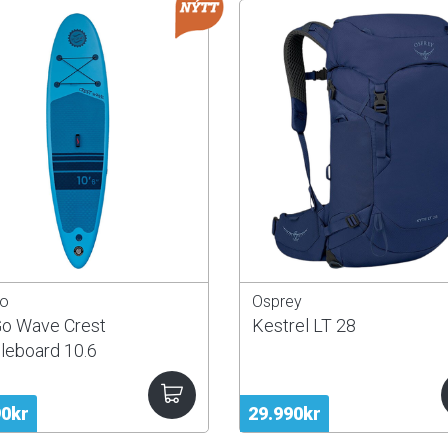
o
Osprey
o Wave Crest
Kestrel LT 28
leboard 10.6
90kr
29.990kr