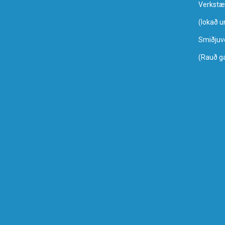
Verkstæ
​(lokað 
Smiðjuv
(Rauð g