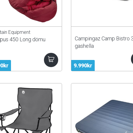
ain Equipment
Campingaz Camp Bistro 
pus 450 Long dömu
gashella
90kr
9.990kr