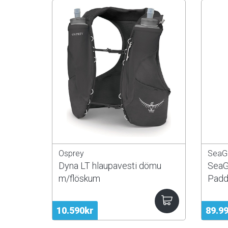
Osprey
SeaG
Dyna LT hlaupavesti dömu
SeaG
m/flöskum
Padd
10.590kr
89.9