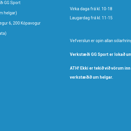
ði GG Sport
Virka daga frá kl. 10-18
um helgar)
Laugardag frá kl. 11-15
egur 6, 200 Kópavogur
ata)
Vefverslun er opin allan sólarhrin
Verkstæði GG Sport er lokað um
ATH! Ekki er tekið við vörum inn
verkstæðið um helgar.