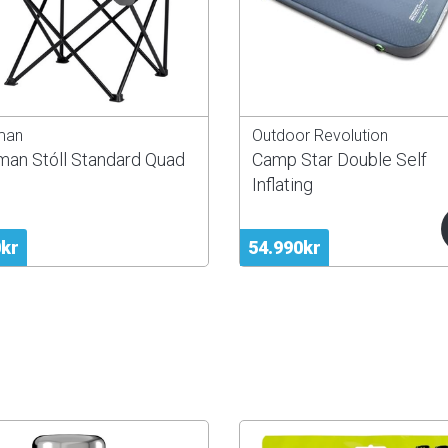
man
Outdoor Revolution
man Stóll Standard Quad
Camp Star Double Self
Inflating
0kr
54.990kr