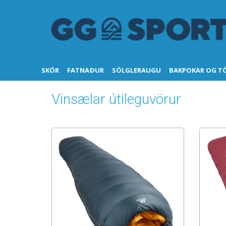
SKÓR
FATNAÐUR
SÓLGLERAUGU
BAKPOKAR OG T
Vinsælar útileguvörur