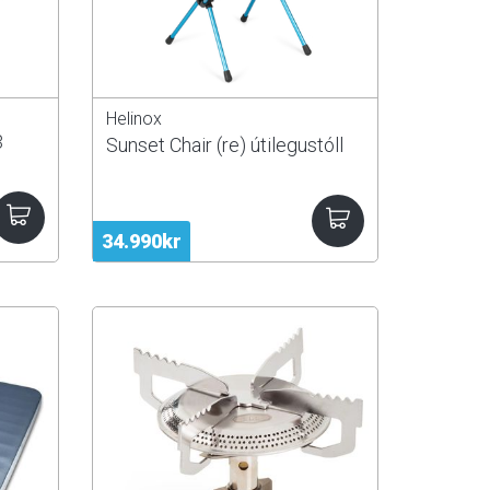
Helinox
3
Sunset Chair (re) útilegustóll
34.990kr