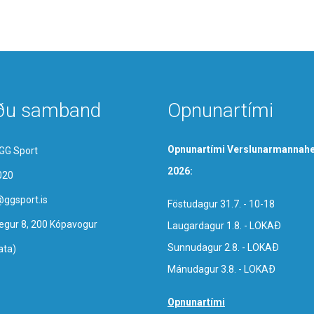
ðu samband
Opnunartími
Opnunartími Verslunarmannahe
GG Sport
2026:
020
@ggsport.is
Föstudagur 31.7. - 10-18
egur 8, 200 Kópavogur
Laugardagur 1.8. - LOKAÐ
Sunnudagur 2.8. - LOKAÐ
ata)
Mánudagur 3.8. - LOKAÐ
Opnunartími