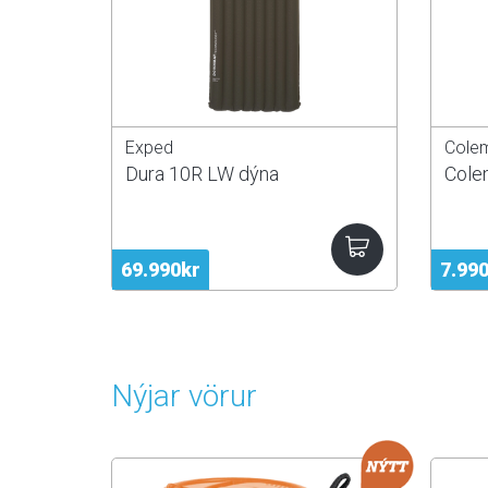
Exped
Cole
Dura 10R LW dýna
Cole
69.990kr
7.99
Nýjar vörur