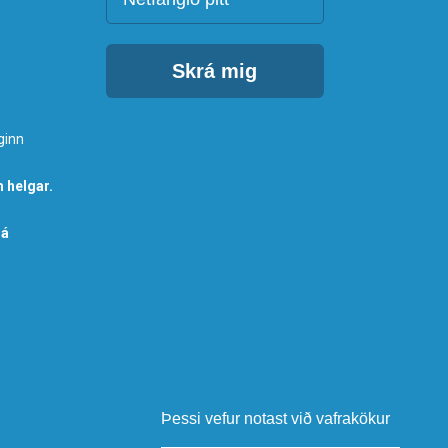
Skrá mig
ginn
 helgar.
 á
Þessi vefur notast við vafrakökur