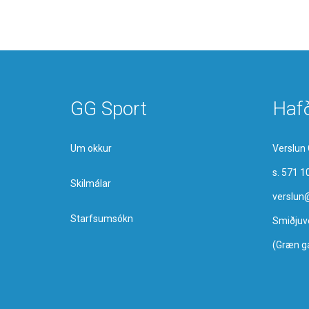
GG Sport
Haf
Um okkur
Verslun 
s. 571 1
Skilmálar
verslun
Starfsumsókn
Smiðjuv
(Græn g