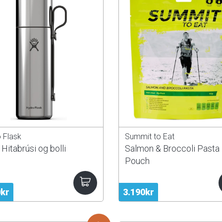
 Flask
Summit to Eat
Hitabrúsi og bolli
Salmon & Broccoli Pasta 
Pouch
0kr
3.190kr