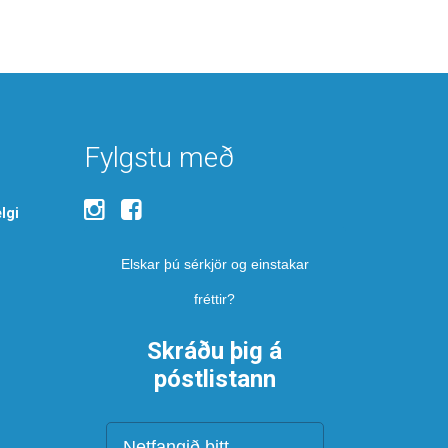
Fylgstu með
lgi
Elskar þú sérkjör og einstakar
fréttir?
Skráðu þig á
póstlistann
Netfang