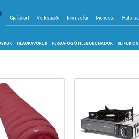
Gjafakort
Verkstæði
Innri vefur
Þjónusta
Hafa s
ÖSKUR
HLAUPAVÖRUR
FERÐA-OG ÚTILEGUBÚNAÐUR
KLIFUR O