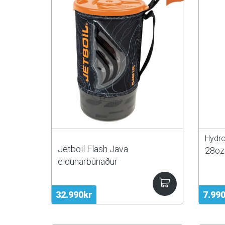
Hydro
Jetboil Flash Java
28oz 
eldunarbúnaður
32.990kr
7.99